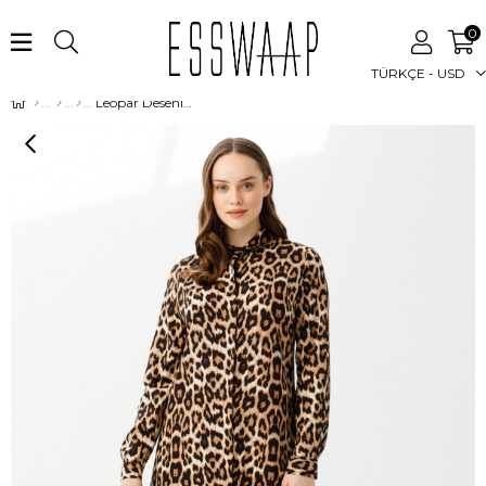
0
TÜRKÇE - USD
Leopar Desenli Tunik Kahve