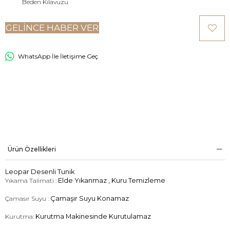
Beden Kılavuzu
GELINCE HABER VER
WhatsApp İle İletişime Geç
Ürün Özellikleri
Leopar Desenli Tunik
Yıkama Talimati :
Elde Yıkanmaz , Kuru Temizleme
Çamasır Suyu :
Çamaşır Suyu Konamaz
Kurutma:
Kurutma Makinesinde Kurutulamaz