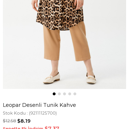
Leopar Desenli Tunik Kahve
Stok Kodu
(92111125700)
$12.58
$8.19
$7,37
Sepette Ek İndirim