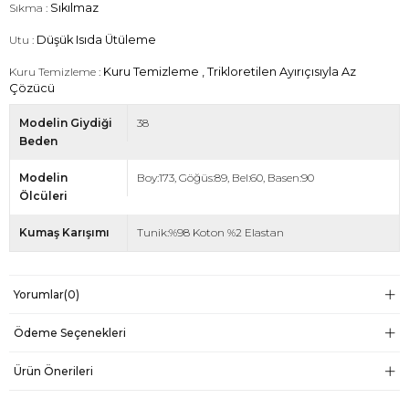
Sıkma :
Sıkılmaz
Utu :
Düşük Isıda Ütüleme
Kuru Temizleme :
Kuru Temizleme , Trikloretilen Ayırıçısıyla Az
Çözücü
Modelin Giydiği
38
Beden
Modelin
Boy:173, Göğüs:89, Bel:60, Basen:90
Ölcüleri
Kumaş Karışımı
Tunik:%98 Koton %2 Elastan
Yorumlar
(0)
Ödeme Seçenekleri
Ürün Önerileri