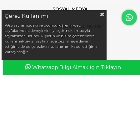
SOSYAL MEDYA
Çerez Kullanımı
Web sayfamızdaki ve üçüncü kişilerin web
UYGULAMALARIMIZI İNDİRİN
sayfalarındaki deneyimini iyileştirmek amacıyla
sayfamızda üçüncü kişilerin ve bizim çerezlerimizi
kullanmaktayız. Sayfamızda gezinmeye devam
ettiğiniz de bu çerezlerin kullanımını kabul ettiğiniz
varsayacağız.
Whatsapp Bilgi Almak İçin Tıklayın
Anasayfa
Favorilerim
Sepetim
Üye Girişi
iletisim@esswaap.com
+90 312 473 00 74
info@esswaap.com
© 2020 esswaap - Tüm Hakları Saklıdır.