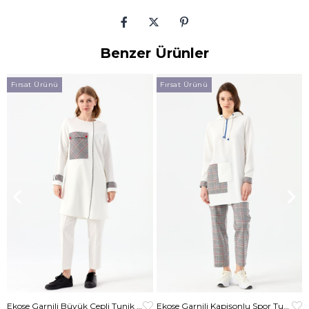
Benzer Ürünler
Fırsat Ürünü
Fırsat Ürünü
Ekose Garnili Büyük Cepli Tunik Ekru
Ekose Garnili Kapişonlu Spor Tunik Krem