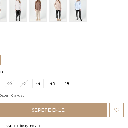
en
40
42
44
46
48
Beden Kılavuzu
atsApp İle İletişime Geç