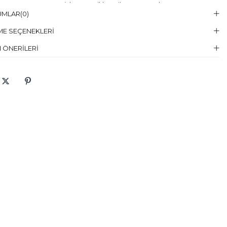
Temizleme :
Kuru Temizleme , Trikloretilen Ayırıçısıyla Az Çözücü
UMLAR
(0)
elin Giydiği
38
E SEÇENEKLERI
en
 ÖNERILERI
elin Ölcüleri
Boy:176, Göğüs:81, Bel:59, Basen:87
aş Karışımı
:%55 Pamuklu %40 Polyester %5 Elastan