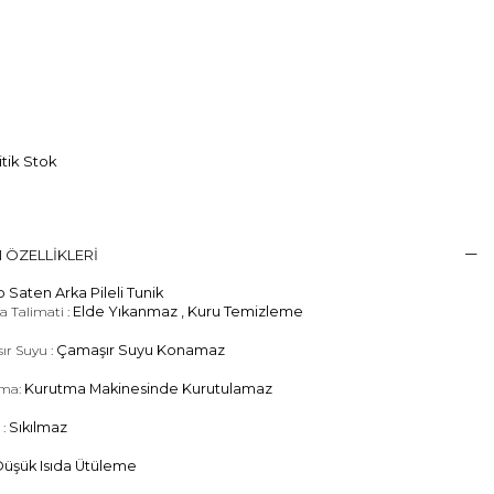
itik Stok
 ÖZELLIKLERI
 Saten Arka Pileli Tunik
 Talimati :
Elde Yıkanmaz , Kuru Temizleme
ır Suyu :
Çamaşır Suyu Konamaz
ma:
Kurutma Makinesinde Kurutulamaz
 :
Sıkılmaz
üşük Isıda Ütüleme