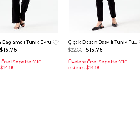
 Bağlamalı Tunik Ekru
Çiçek Desen Baskılı Tunik Fuşya
$15.76
$15.76
$22.66
 Özel Sepette %10
Üyelere Özel Sepette %10
$14,18
indirim
$14,18