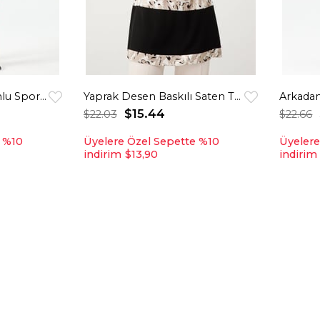
Ekose Garnili Kapişonlu Spor Tunik Krem
Yaprak Desen Baskılı Saten Tunik Bej
Arkadan
$15.44
$22.03
$22.66
e %10
Üyelere Özel Sepette %10
Üyelere
indirim
$13,90
indirim