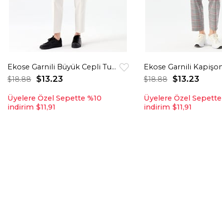
Ekose Garnili Büyük Cepli Tunik Ekru
$13.23
$13.23
$18.88
$18.88
Üyelere Özel Sepette %10
Üyelere Özel Sepett
indirim
$11,91
indirim
$11,91