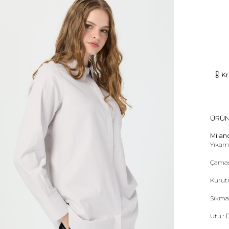
Kr
ÜRÜN
Milano
Yıkama
Çamas
Kurut
Sıkma
Utu :
D