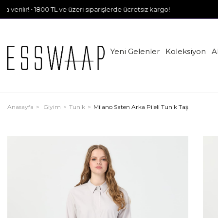
 1800 TL ve üzeri siparişlerde ücretsiz kargo!
Yeni Gelenler
Koleksiyon
A
Anasayfa
Giyim
Tunik
Milano Saten Arka Pileli Tunik Taş