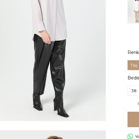
Renk
Taş
Bed
38
Wh