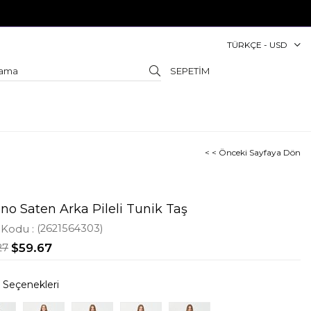
TÜRKÇE - USD
SEPETIM
< < Önceki Sayfaya Dön
no Saten Arka Pileli Tunik Taş
 Kodu
(2621564303)
27
$59.67