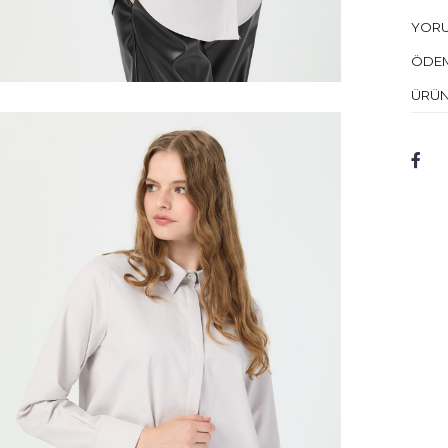
Kuru 
YOR
Mod
ÖDEM
Bed
ÜRÜN
Mod
Kum