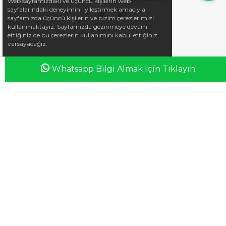
Web sayfamızdaki ve üçüncü kişilerin web
sayfalarındaki deneyimini iyileştirmek amacıyla
sayfamızda üçüncü kişilerin ve bizim çerezlerimizi
kullanmaktayız. Sayfamızda gezinmeye devam
ettiğiniz de bu çerezlerin kullanımını kabul ettiğiniz
varsayacağız.
Whatsapp Bilgi Almak İçin Tıklayın
Anasayfa
Favorilerim
Sepetim
Üye Girişi
iletisim@esswaap.com
+90 312 473 00 74
info@esswaap.com
© 2020 esswaap - Tüm Hakları Saklıdır.