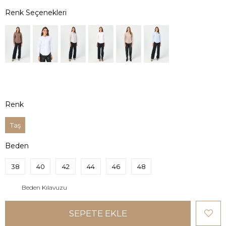
Renk
Taş
Beden
38
40
42
44
46
48
Beden Kılavuzu