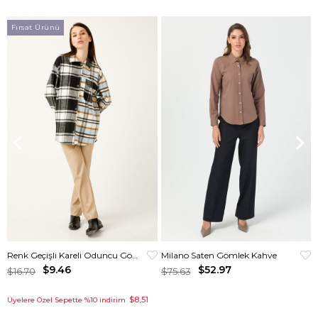
Fırsat Ürünü
Renk Geçişli Kareli Oduncu Gömlek Mavi
Milano Saten Gömlek Kahve
$9.46
$52.97
$16.70
$75.63
$8,51
Üyelere Özel Sepette %10 indirim