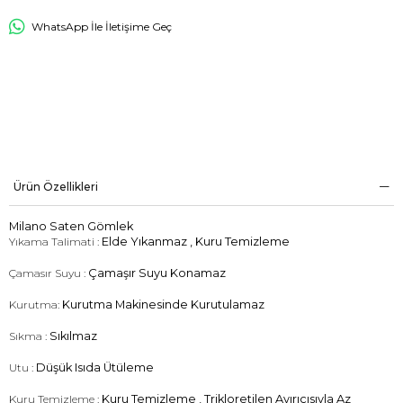
WhatsApp İle İletişime Geç
Ürün Özellikleri
Milano Saten Gömlek
Yıkama Talimati :
Elde Yıkanmaz , Kuru Temizleme
Çamasır Suyu :
Çamaşır Suyu Konamaz
Kurutma:
Kurutma Makinesinde Kurutulamaz
Sıkma :
Sıkılmaz
Utu :
Düşük Isıda Ütüleme
Kuru Temizleme :
Kuru Temizleme , Trikloretilen Ayırıçısıyla Az