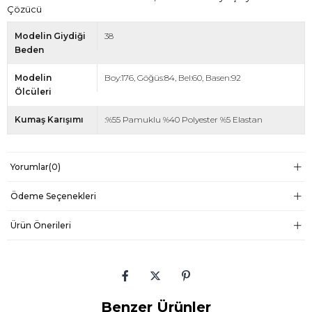
Çözücü
Modelin Giydiği
38
Beden
Modelin
Boy:176, Göğüs:84, Bel:60, Basen:92
Ölcüleri
Kumaş Karışımı
:%55 Pamuklu %40 Polyester %5 Elastan
Yorumlar
(0)
Ödeme Seçenekleri
Ürün Önerileri
Benzer Ürünler