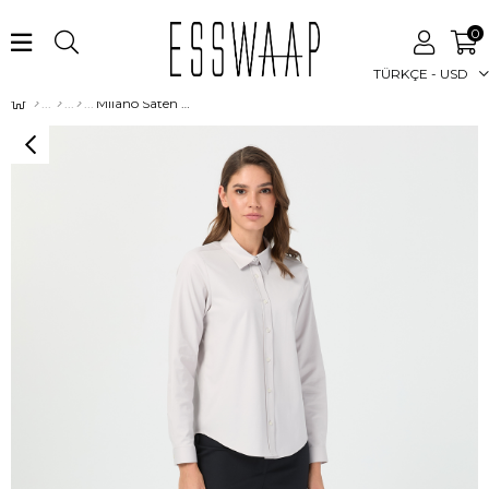
0
TÜRKÇE - USD
Milano Saten Gömlek Taş