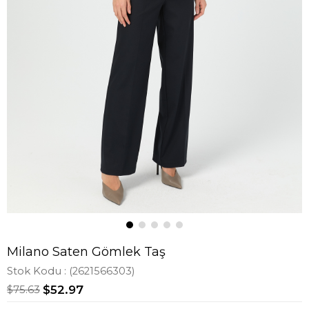
Milano Saten Gömlek Taş
Stok Kodu
(2621566303)
$75.63
$52.97