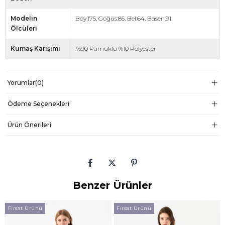
Modelin
Boy:175, Göğüs:85, Bel:64, Basen:91
Ölcüleri
Kumaş Karışımı
:%90 Pamuklu %10 Polyester
Yorumlar
(0)
Ödeme Seçenekleri
Ürün Önerileri
Benzer Ürünler
Fırsat Ürünü
Fırsat Ürünü