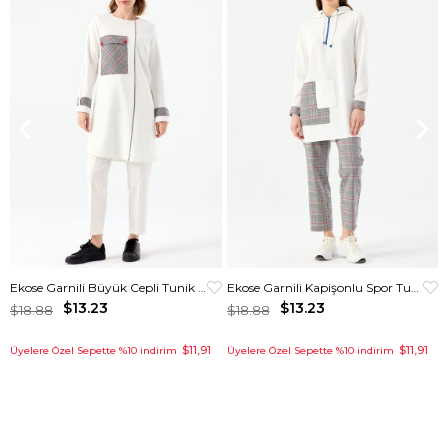
Ekose Garnili Büyük Cepli Tunik Ekru
Ekose Garnili Kapişonlu Spor Tunik Krem
$13.23
$13.23
$18.88
$18.88
$11,91
$11,91
Üyelere Özel Sepette %10 indirim
Üyelere Özel Sepette %10 indirim