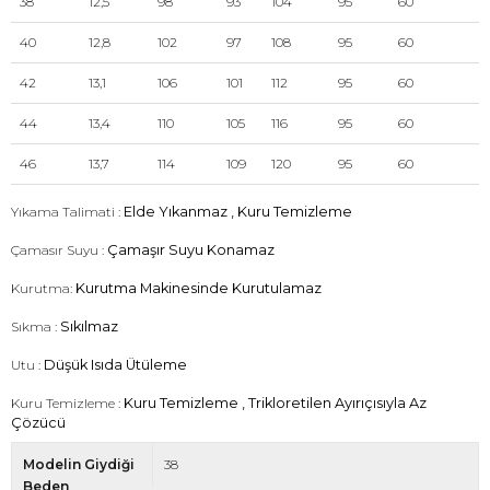
38
12,5
98
93
104
95
60
40
12,8
102
97
108
95
60
42
13,1
106
101
112
95
60
44
13,4
110
105
116
95
60
46
13,7
114
109
120
95
60
Yıkama Talimati :
Elde Yıkanmaz , Kuru Temizleme
Çamasır Suyu :
Çamaşır Suyu Konamaz
Kurutma:
Kurutma Makinesinde Kurutulamaz
Sıkma :
Sıkılmaz
Utu :
Düşük Isıda Ütüleme
Kuru Temizleme :
Kuru Temizleme , Trikloretilen Ayırıçısıyla Az
Çözücü
Modelin Giydiği
38
Beden