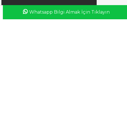
Whatsapp Bilgi Almak İçin Tıklayın
Anasayfa
Favorilerim
Sepetim
Üye Girişi
iletisim@esswaap.com
+90 312 473 00 74
info@esswaap.com
© 2020 esswaap - Tüm Hakları Saklıdır.