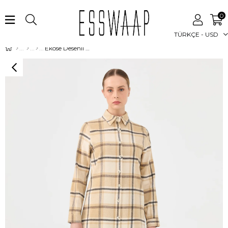
0
TÜRKÇE - USD
Ekose Desenli Country Tunik Camel