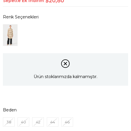
$20,80
Sepette Ek İndirim
Ürün stoklarımızda kalmamıştır.
Beden
38
40
42
44
46