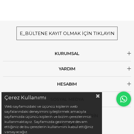
E_BÜLTENE KAYIT OLMAK İÇİN TIKLAYIN
KURUMSAL
YARDIM
HESABIM
Çerez Kullanımı
SOSYAL MEDYA
Web sayfamızdaki ve üçüncü kişilerin web
sayfalarındaki deneyimini iyileştirmek amacıyla
UYGULAMALARIMIZI İNDİRİN
sayfamızda üçüncü kişilerin ve bizim çerezlerimizi
kullanmaktayız. Sayfamızda gezinmeye devam
ettiğiniz de bu çerezlerin kullanımını kabul ettiğiniz
varsayacağız.