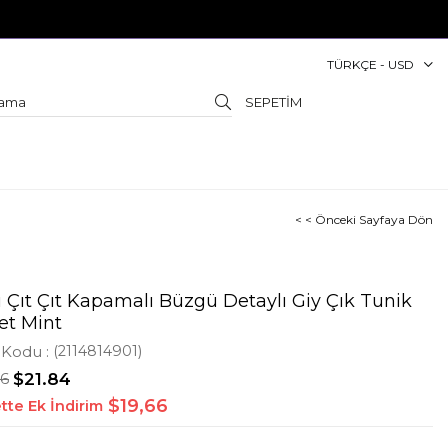
TÜRKÇE - USD
SEPETIM
< < Önceki Sayfaya Dön
 Çıt Çıt Kapamalı Büzgü Detaylı Giy Çık Tunik
et Mint
 Kodu
(2114814901)
46
$21.84
$19,66
tte Ek İndirim