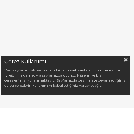
Çerez Kullanımı
Web sayfamızdaki ve üçüncü kişilerin web sayfalarındaki deneyimini
iyileştirmek amacıyla sayfamızda üçüncü kişilerin ve bizim
çerezlerimizi kullanmaktayız. Sayfamızda gezinmeye devam ettiğiniz
de bu çerezlerin kullanımını kabul ettiğiniz varsayacağız.