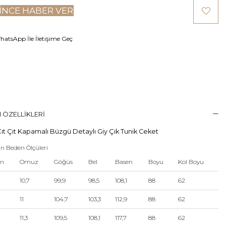
INCE HABER VER
atsApp İle İletişime Geç
 ÖZELLIKLERI
ıt Çıt Kapamalı Büzgü Detaylı Giy Çık Tunik Ceket
n Beden Ölçüleri
en
Omuz
Göğüs
Bel
Basen
Boyu
Kol Boyu
10,7
99,9
98,5
108,1
88
62
11
104,7
103,3
112,9
88
62
11,3
109,5
108,1
117,7
88
62