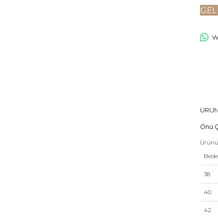
GEL
Wh
ÜRÜN
Önü Ç
Ürünü
Bed
38
40
42