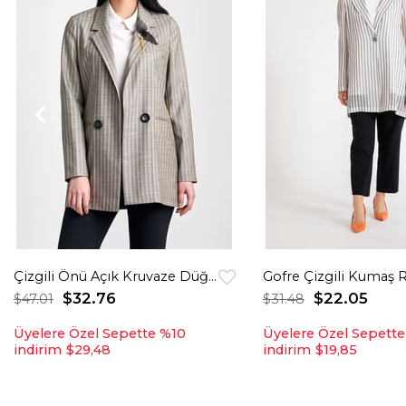
Çizgili Önü Açık Kruvaze Düğmeli Ceket
$32.76
$22.05
$47.01
$31.48
Üyelere Özel Sepette %10
Üyelere Özel Sepett
indirim
$29,48
indirim
$19,85