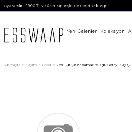
ilir! • 1800 TL ve üzeri siparişlerde ücretsiz kargo!
Yeni Gelenler
Koleksiyon
A
Anasayfa
Giyim
Ceket
Önü Çıt Çıt Kapamalı Büzgü Detaylı Giy Çı