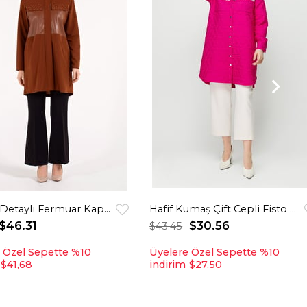
Çakma Detaylı Fermuar Kapamalı Kapişonlu Giy Çık Tunik Taba
Hafif Kumaş Çift Cepli Fisto Detaylı Giy Çık Ceket Fuşya
$46.31
$30.56
$43.45
 Özel Sepette %10
Üyelere Özel Sepette %10
$41,68
indirim
$27,50