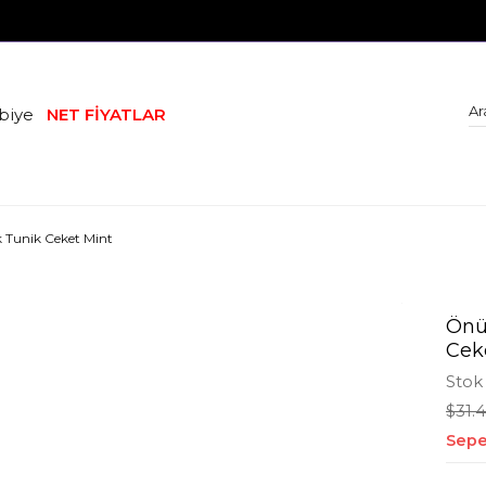
biye
NET FİYATLAR
k Tunik Ceket Mint
Önü
Cek
Stok
$31.
Sepe