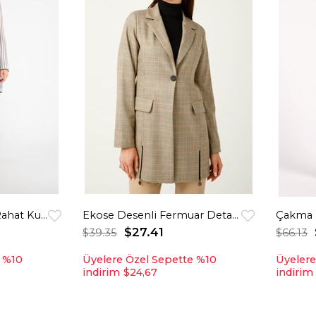
Gofre Çizgili Kumaş Rahat Kullanımlı Kurtarıcı Ceket Gri
Ekose Desenli Fermuar Detaylı Blazer Ceket Bej
$27.41
$39.35
$66.13
e %10
Üyelere Özel Sepette %10
Üyelere
indirim
$24,67
indirim