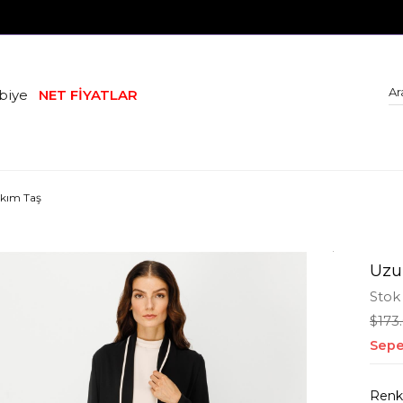
biye
NET FİYATLAR
akım Taş
Uzu
Stok
$173
Sepe