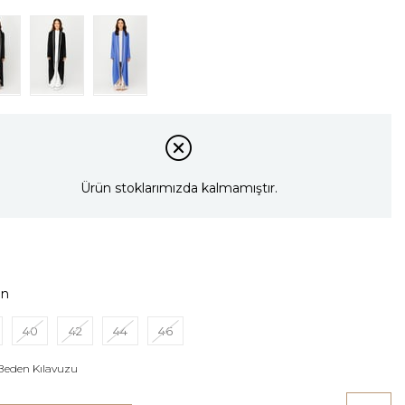
Ürün stoklarımızda kalmamıştır.
en
40
42
44
46
Beden Kılavuzu