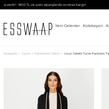
r! • 1800 TL ve üzeri siparişlerde ücretsiz kargo!
Yeni Gelenler
Koleksiyon
A
Anasayfa
Giyim
Pantolonlu Takım
Uzun Ceketli Tunik Pantolon T