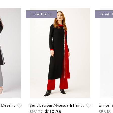
Fırsat Ürünü
Fırsat 
Erkek Yakalı Kaz Ayak Desen Kombinli Pantolon Ceket Takım Siyah
Şerit Leopar Aksesuarlı Pantolonlu Takım Kırmızı
$110.75
$162.27
$88.18