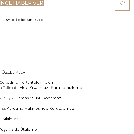
INCE HABER VER
atsApp İle İletişime Geç
 ÖZELLIKLERI
Ceketli Tunik Pantolon Takım
 Talimati :
Elde Yıkanmaz , Kuru Temizleme
ır Suyu :
Çamaşır Suyu Konamaz
ma:
Kurutma Makinesinde Kurutulamaz
 :
Sıkılmaz
üşük Isıda Ütüleme