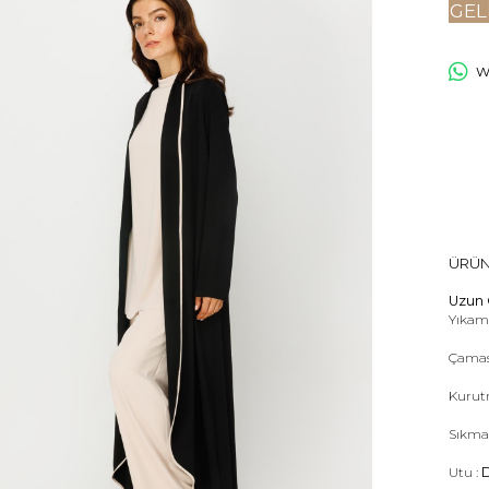
GEL
Wh
ÜRÜN
Uzun 
Yıkama
Çamas
Kurut
Sıkma
Utu :
D