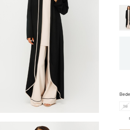
Bed
38