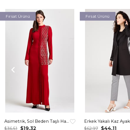
Fırsat Ürünü
Fırsat Ürünü
Asimetrik, Sol Beden Taşlı Hakim Yakalı Elbise Kırmızı
$19.32
$44.11
$36.51
$62.97