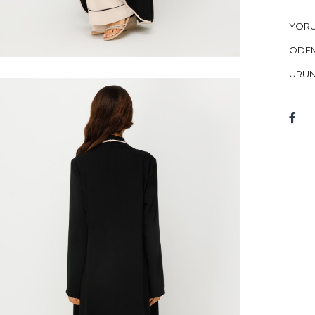
Kuru 
YOR
Mod
ÖDEM
Bed
ÜRÜN
Mod
Kum