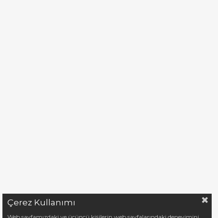
Çerez Kullanımı
Web sayfamızdaki ve üçüncü kişilerin web sayfalarındaki deneyimini