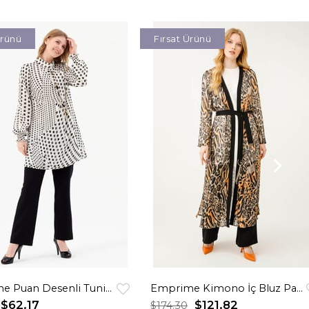
Ürünü
Fırsat Ürünü
Emprime Puan Desenli Tunik Pantolon Takım Siyah
Emprime Kimono İç Bluz Pantolon Takım Kahve
$62.17
$121.82
$174.30