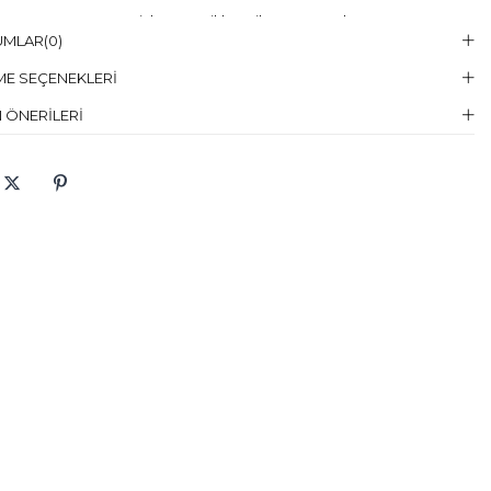
Temizleme :
Kuru Temizleme , Trikloretilen Ayırıçısıyla Az Çözücü
UMLAR
(0)
elin Giydiği
38
E SEÇENEKLERI
en
 ÖNERILERI
elin Ölcüleri
Boy:176, Göğüs:84, Bel:57, Basen:84
aş Karışımı
:%100 Polyester