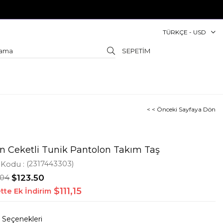
TÜRKÇE - USD
SEPETIM
< < Önceki Sayfaya Dön
n Ceketli Tunik Pantolon Takım Taş
 Kodu
(2317443303)
.04
$123.50
$111,15
tte Ek İndirim