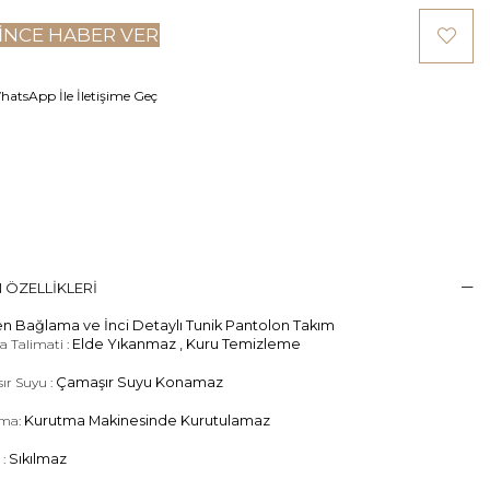
INCE HABER VER
atsApp İle İletişime Geç
 ÖZELLIKLERI
n Bağlama ve İnci Detaylı Tunik Pantolon Takım
 Talimati :
Elde Yıkanmaz , Kuru Temizleme
ır Suyu :
Çamaşır Suyu Konamaz
ma:
Kurutma Makinesinde Kurutulamaz
 :
Sıkılmaz