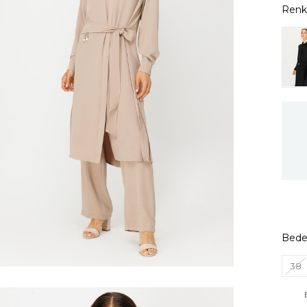
Bed
38