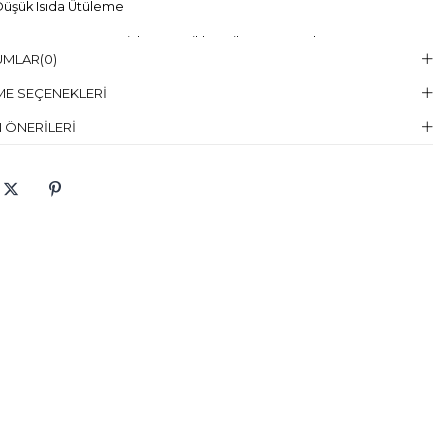
üşük Isıda Ütüleme
Temizleme :
Kuru Temizleme , Trikloretilen Ayırıçısıyla Az Çözücü
UMLAR
(0)
elin Giydiği
38
E SEÇENEKLERI
en
 ÖNERILERI
elin Ölcüleri
Boy:176, Göğüs:84, Bel:57, Basen:84
aş Karışımı
:%100 Polyester