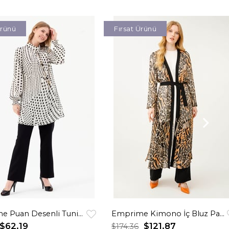
Ürünü
Fırsat Ürünü
Emprime Puan Desenli Tunik Pantolon Takım Siyah
Emprime Kimono İç Bluz Pantolon Takım Kahve
$62.19
$121.87
$174.36