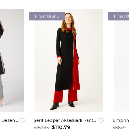
Fırsat Ürünü
Fırsat 
Erkek Yakalı Kaz Ayak Desen Kombinli Pantolon Ceket Takım Siyah
Şerit Leopar Aksesuarlı Pantolonlu Takım Kırmızı
$110.79
$162.33
$88.21