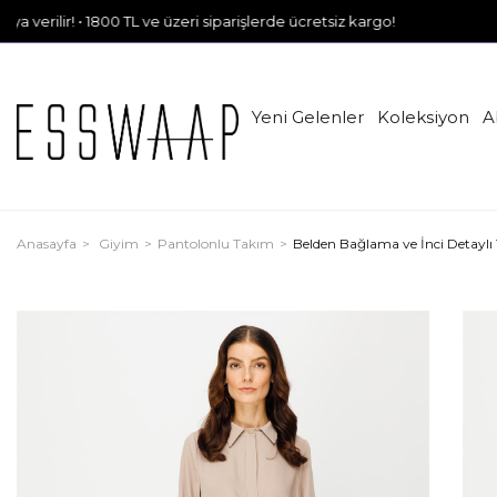
r! • 1800 TL ve üzeri siparişlerde ücretsiz kargo!
Yeni Gelenler
Koleksiyon
A
Anasayfa
Giyim
Pantolonlu Takım
Belden Bağlama ve İnci Detaylı