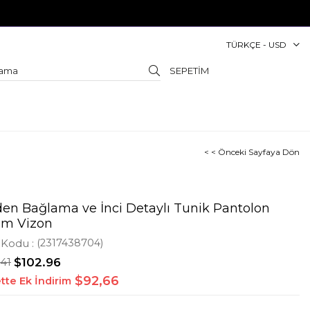
TÜRKÇE - USD
SEPETIM
< < Önceki Sayfaya Dön
den Bağlama ve İnci Detaylı Tunik Pantolon
ım Vizon
 Kodu
(2317438704)
.41
$102.96
$92,66
tte Ek İndirim