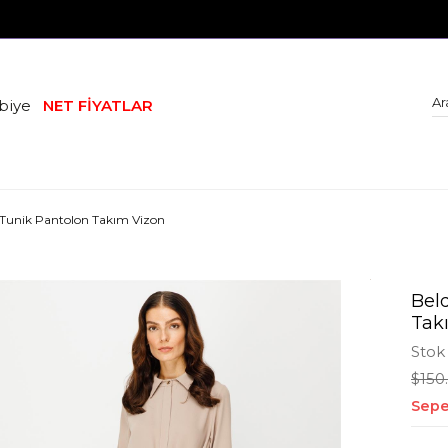
biye
NET FİYATLAR
 Tunik Pantolon Takım Vizon
Bel
Tak
Stok
$150
Sepe