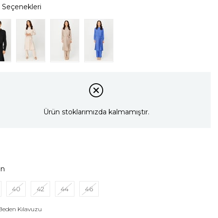
Ürün stoklarımızda kalmamıştır.
en
40
42
44
46
Beden Kılavuzu