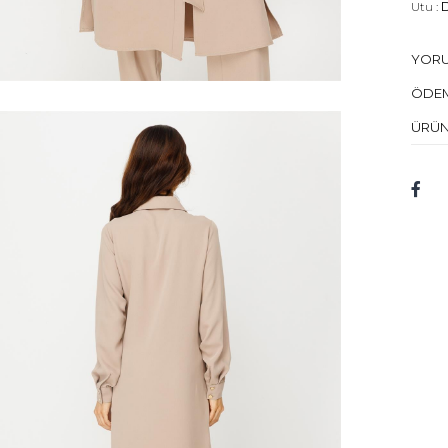
Utu :
D
Kuru 
YOR
Mod
ÖDEM
Bed
ÜRÜN
Mod
Kum