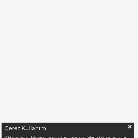
Çerez Kullanımı
Web sayfamızdaki ve üçüncü kişilerin web sayfalarındaki deneyimini