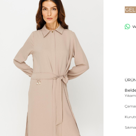
GEL
Wh
ÜRÜN
Belde
Yıkama
Çamas
Kurut
Sıkma