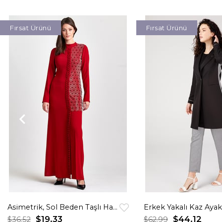
Fırsat Ürünü
Fırsat Ürünü
Asimetrik, Sol Beden Taşlı Hakim Yakalı Elbise Kırmızı
$19.33
$44.12
$36.52
$62.99