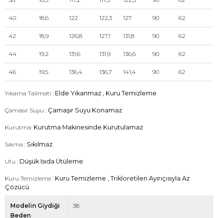
40
18,6
122
122,3
127
90
62
42
18,9
126,8
127,1
131,8
90
62
44
19,2
131,6
131,9
136,6
90
62
46
19,5
136,4
136,7
141,4
90
62
Yıkama Talimati :
Elde Yıkanmaz , Kuru Temizleme
Çamasır Suyu :
Çamaşır Suyu Konamaz
Kurutma:
Kurutma Makinesinde Kurutulamaz
Sıkma :
Sıkılmaz
Utu :
Düşük Isıda Ütüleme
Kuru Temizleme :
Kuru Temizleme , Trikloretilen Ayırıçısıyla Az
Çözücü
Modelin Giydiği
38
Beden