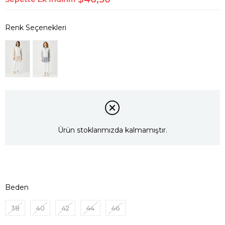
Ürün stoklarımızda kalmamıştır.
Beden
38
40
42
44
46