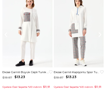
Ekose Garnili Büyük Cepli Tunik Ekru
Ekose Garnili Kapişonlu Spor Tunik Krem
$13.23
$13.23
$18.87
$18.87
$11,91
$11,91
Üyelere Özel Sepette %10 indirim
Üyelere Özel Sepette %10 indirim