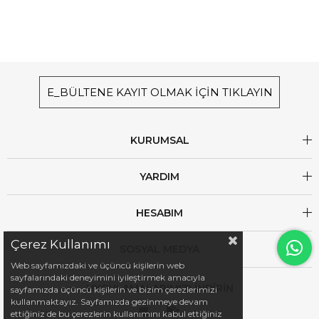
E_BÜLTENE KAYIT OLMAK İÇİN TIKLAYIN
KURUMSAL
YARDIM
HESABIM
Çerez Kullanımı
SOSYAL MEDYA
Web sayfamızdaki ve üçüncü kişilerin web
sayfalarındaki deneyimini iyileştirmek amacıyla
UYGULAMALARIMIZI İNDİRİN
sayfamızda üçüncü kişilerin ve bizim çerezlerimizi
kullanmaktayız. Sayfamızda gezinmeye devam
ettiğiniz de bu çerezlerin kullanımını kabul ettiğiniz