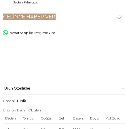
Beden Kılavuzu
GELINCE HABER VER
WhatsApp İle İletişime Geç
Ürün Özellikleri
Patchli Tunik
Ürünün Beden Ölçüleri
Beden
Omuz
Göğüs
Bel
Basen
Boyu
Kol Boyu
38
18,3
117,2
117,5
122,3
90
62