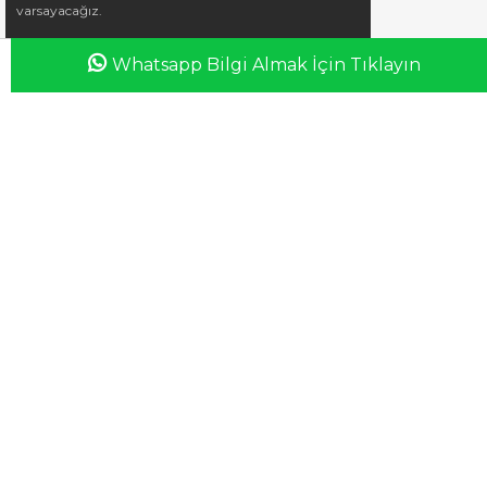
varsayacağız.
Whatsapp Bilgi Almak İçin Tıklayın
Anasayfa
Favorilerim
Sepetim
Üye Girişi
iletisim@esswaap.com
+90 312 473 00 74
info@esswaap.com
© 2020 esswaap - Tüm Hakları Saklıdır.