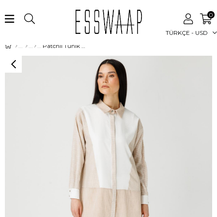
0
TÜRKÇE - USD
Patchli Tunik Bej