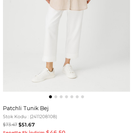
Patchli Tunik Bej
Stok Kodu
(2411208108)
$73.47
$51.67
$46,50
Sepette Ek İndirim