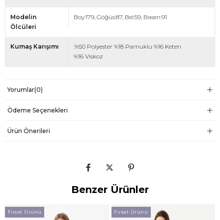
Modelin
Boy:179, Göğüs:87, Bel:59, Basen:91
Ölcüleri
Kumaş Karışımı
:%50 Polyester %18 Pamuklu %16 Keten
%16 Viskoz
Yorumlar
(0)
Ödeme Seçenekleri
Ürün Önerileri
Benzer Ürünler
Fırsat Ürünü
Fırsat Ürünü