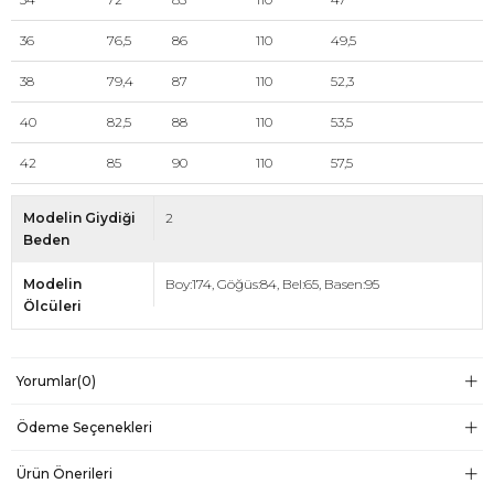
36
76,5
86
110
49,5
38
79,4
87
110
52,3
40
82,5
88
110
53,5
42
85
90
110
57,5
Modelin Giydiği
2
Beden
Modelin
Boy:174, Göğüs:84, Bel:65, Basen:95
Ölcüleri
Yorumlar
(0)
Ödeme Seçenekleri
Ürün Önerileri