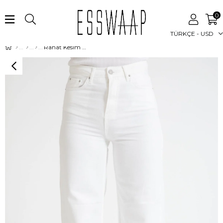
0
TÜRKÇE - USD
Rahat Kesim Beyaz Pantolon Beyaz