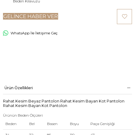
Beden Kılavuzu
GELINCE HABER VER
WhatsApp İle İletişime Geç
Ürün Özellikleri
Rahat Kesim Beyaz Pantolon Rahat Kesim Bayan Kot Pantolon
Rahat Kesim Bayan Kot Pantolon
Ürünün Beden Ölçüleri
Beden
Bel
Basen
Boyu
Paça Genişliği
34
72
85
110
47