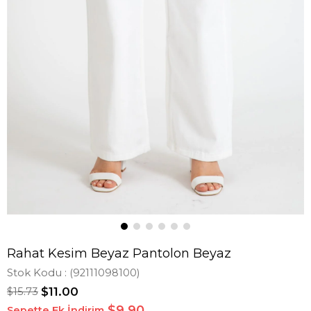
Rahat Kesim Beyaz Pantolon Beyaz
Stok Kodu
(92111098100)
$15.73
$11.00
$9,90
Sepette Ek İndirim