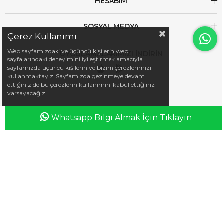
HESABIM
SOSYAL MEDYA
Çerez Kullanımı
Web sayfamızdaki ve üçüncü kişilerin web
UYGULAMALARIMIZI İNDİRİN
sayfalarındaki deneyimini iyileştirmek amacıyla
sayfamızda üçüncü kişilerin ve bizim çerezlerimizi
kullanmaktayız. Sayfamızda gezinmeye devam
ettiğiniz de bu çerezlerin kullanımını kabul ettiğiniz
varsayacağız.
Whatsapp Bilgi Almak İçin Tıklayın
Anasayfa
Favorilerim
Sepetim
Üye Girişi
iletisim@esswaap.com
+90 312 473 00 74
info@esswaap.com
© 2020 esswaap - Tüm Hakları Saklıdır.