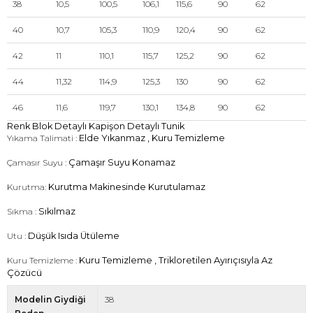
38
10,5
100,5
106,1
115,6
90
62
40
10,7
105,3
110,9
120,4
90
62
42
11
110,1
115,7
125,2
90
62
44
11,32
114,9
125,3
130
90
62
46
11,6
119,7
130,1
134,8
90
62
Renk Blok Detaylı Kapişon Detaylı Tunik
Yıkama Talimati :
Elde Yıkanmaz , Kuru Temizleme
Çamasır Suyu :
Çamaşır Suyu Konamaz
Kurutma:
Kurutma Makinesinde Kurutulamaz
Sıkma :
Sıkılmaz
Utu :
Düşük Isıda Ütüleme
Kuru Temizleme :
Kuru Temizleme , Trikloretilen Ayırıçısıyla Az
Çözücü
Modelin Giydiği
38