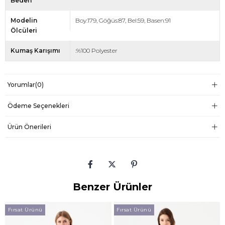
Beden
Modelin
Boy:179, Göğüs:87, Bel:59, Basen:91
Ölcüleri
Kumaş Karışımı
:%100 Polyester
Yorumlar
(0)
Ödeme Seçenekleri
Ürün Önerileri
Benzer Ürünler
Fırsat Ürünü
Fırsat Ürünü