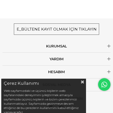
E_BÜLTENE KAYIT OLMAK İÇİN TIKLAYIN
KURUMSAL
YARDIM
HESABIM
Çerez Kullanımı
SOSYAL MEDYA
Web sayfamızdaki ve üçüncü kişilerin web
sayfalarındaki deneyimini iyileştirmek amacıyla
UYGULAMALARIMIZI İNDİRİN
sayfamızda üçüncü kişilerin ve bizim çerezlerimizi
kullanmaktayız. Sayfamızda gezinmeye devam
ettiğiniz de bu çerezlerin kullanımını kabul ettiğiniz
varsayacağız.