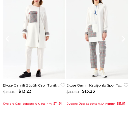
Ekose Garnili Büyük Cepli Tunik Ekru
Ekose Garnili Kapişonlu Spor Tunik Krem
$13.23
$13.23
$18.88
$18.88
$11,91
$11,91
Üyelere Özel Sepette %10 indirim
Üyelere Özel Sepette %10 indirim