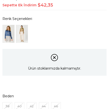
$42,35
Sepette Ek İndirim
Ürün stoklarımızda kalmamıştır.
Beden
38
40
42
44
46