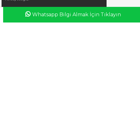
Whatsapp Bilgi Almak İçin Tıklayın
Anasayfa
Favorilerim
Sepetim
Üye Girişi
iletisim@esswaap.com
+90 312 473 00 74
info@esswaap.com
© 2020 esswaap - Tüm Hakları Saklıdır.