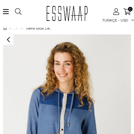
0
TÜRKÇE - USD
Renk Blok Detaylı Kapişon Detaylı Tunik Lacivert