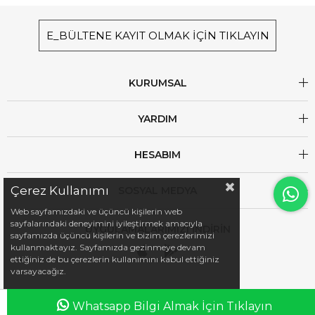
E_BÜLTENE KAYIT OLMAK İÇİN TIKLAYIN
KURUMSAL
YARDIM
HESABIM
Çerez Kullanımı
SOSYAL MEDYA
Web sayfamızdaki ve üçüncü kişilerin web
sayfalarındaki deneyimini iyileştirmek amacıyla
UYGULAMALARIMIZI İNDİRİN
sayfamızda üçüncü kişilerin ve bizim çerezlerimizi
kullanmaktayız. Sayfamızda gezinmeye devam
ettiğiniz de bu çerezlerin kullanımını kabul ettiğiniz
varsayacağız.
Whatsapp Bilgi Almak İçin Tıklayın
Anasayfa
Favorilerim
Sepetim
Üye Girişi