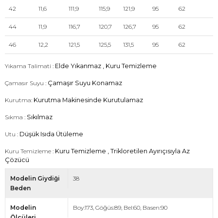
42
11,6
111,9
115,9
121,9
95
62
44
11,9
116,7
120,7
126,7
95
62
46
12,2
121,5
125,5
131,5
95
62
Yıkama Talimati :
Elde Yıkanmaz , Kuru Temizleme
Çamasır Suyu :
Çamaşır Suyu Konamaz
Kurutma:
Kurutma Makinesinde Kurutulamaz
Sıkma :
Sıkılmaz
Utu :
Düşük Isıda Ütüleme
Kuru Temizleme :
Kuru Temizleme , Trikloretilen Ayırıçısıyla Az
Çözücü
Modelin Giydiği
38
Beden
Modelin
Boy:173, Göğüs:89, Bel:60, Basen:90
Ölcüleri