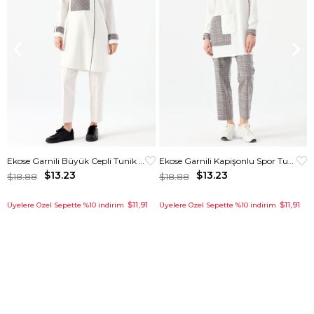
Ekose Garnili Büyük Cepli Tunik Ekru
Ekose Garnili Kapişonlu Spor Tunik Krem
$13.23
$13.23
$18.88
$18.88
$11,91
$11,91
Üyelere Özel Sepette %10 indirim
Üyelere Özel Sepette %10 indirim