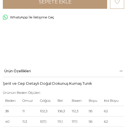
WhatsApp İle İletişime Geç
Ürün Özellikleri
Şerit ve Cep Detaylı Doğal Dokunuş Kumaş Tunik
Ürünün Beden Ölçüleri
Beden
Omuz
Göğüs
Bel
Basen
Boyu
Kol Boyu
38
11
102,3
106,3
112,3
95
62
40
11,3
107,1
111,1
117,1
95
62