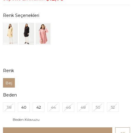
Renk
Bej
Beden
38
40
42
44
46
48
50
52
Beden Kılavuzu