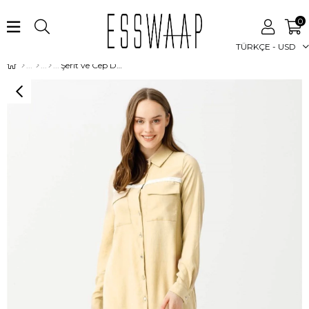
0
TÜRKÇE - USD
Şerit ve Cep Detaylı Doğal Dokunuş Kumaş Tunik Bej