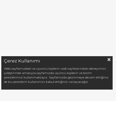
Çerez Kullanımı
Web sayfamızdaki ve üçüncü kişilerin web sayfalarındaki deneyimini
iyileştirmek amacıyla sayfamızda üçüncü kişilerin ve bizim
çerezlerimizi kullanmaktayız. Sayfamızda gezinmeye devam ettiğiniz
de bu çerezlerin kullanımını kabul ettiğiniz varsayacağız.
KURUMSAL
YARD