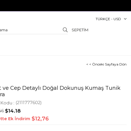
TÜRKÇE - USD
SEPETIM
< < Önceki Sayfaya Dön
it ve Cep Detaylı Doğal Dokunuş Kumaş Tunik
ra
 Kodu
(2111777602)
46
$14.18
$12,76
tte Ek İndirim