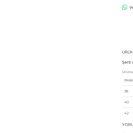
Wh
ÜRÜN
Şerit
Ürünü
Bed
38
40
42
44
YOR