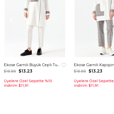
Ekose Garnili Büyük Cepli Tunik Ekru
$13.23
$13.23
$18.88
$18.88
Üyelere Özel Sepette %10
Üyelere Özel Sepett
indirim
$11,91
indirim
$11,91