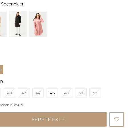
a
en
40
42
44
46
48
50
52
Beden Kılavuzu