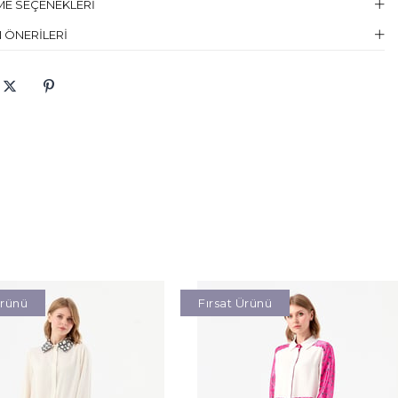
E SEÇENEKLERI
12,2
121,5
125,5
131,5
95
62
 ÖNERILERI
 Talimati :
Elde Yıkanmaz , Kuru Temizleme
ır Suyu :
Çamaşır Suyu Konamaz
ma:
Kurutma Makinesinde Kurutulamaz
 :
Sıkılmaz
üşük Isıda Ütüleme
Temizleme :
Kuru Temizleme , Trikloretilen Ayırıçısıyla Az Çözücü
elin Giydiği
38
en
elin Ölcüleri
Boy:173, Göğüs:89, Bel:60, Basen:90
Ürünü
Fırsat Ürünü
aş Karışımı
Tunik:%96 Polyester %4 Elastan