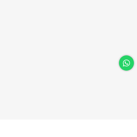
OSYAL MEDYA
UYGULAMALARIMIZI İNDİRİN