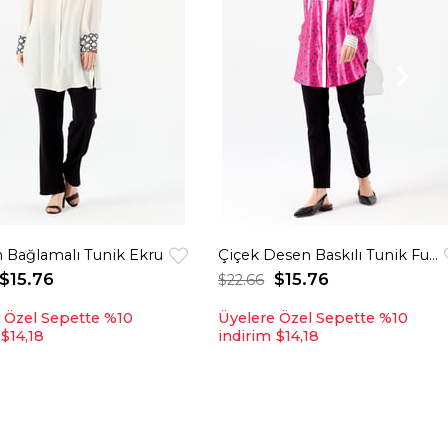
 Bağlamalı Tunik Ekru
Çiçek Desen Baskılı Tunik Fuşya
$15.76
$15.76
$22.66
 Özel Sepette %10
Üyelere Özel Sepette %10
$14,18
indirim
$14,18