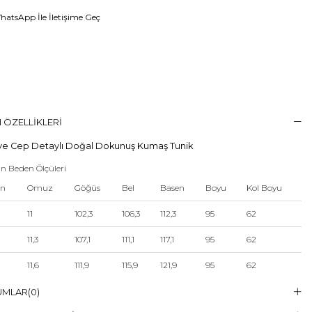
atsApp İle İletişime Geç
 ÖZELLIKLERI
 ve Cep Detaylı Doğal Dokunuş Kumaş Tunik
n Beden Ölçüleri
en
Omuz
Göğüs
Bel
Basen
Boyu
Kol Boyu
11
102,3
106,3
112,3
95
62
11,3
107,1
111,1
117,1
95
62
11,6
111,9
115,9
121,9
95
62
11,9
116,7
120,7
126,7
95
62
UMLAR
(0)