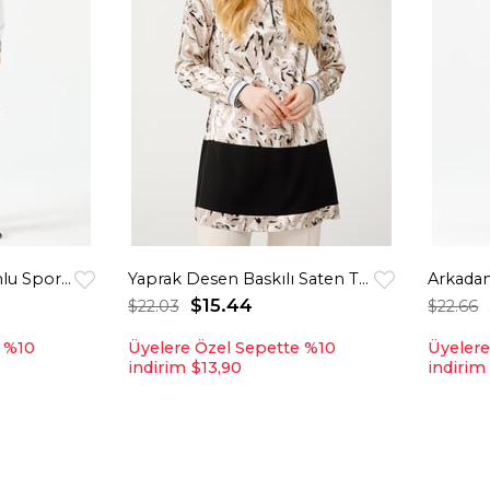
Ekose Garnili Kapişonlu Spor Tunik Krem
Yaprak Desen Baskılı Saten Tunik Bej
Arkadan
$15.44
$22.03
$22.66
e %10
Üyelere Özel Sepette %10
Üyelere
indirim
$13,90
indirim