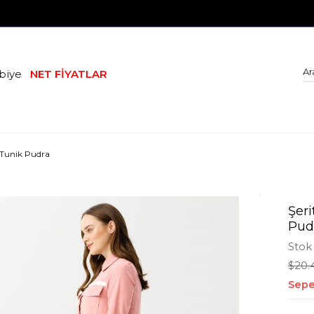
biye
NET FİYATLAR
 Tunik Pudra
Şer
Pud
Stok
$20.
Sepe