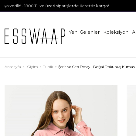
ir! • 1800 TL ve üzeri siparişlerde ücretsiz kargo!
Yeni Gelenler
Koleksiyon
A
Anasayfa
Giyim
Tunik
Şerit ve Cep Detaylı Doğal Dokunuş Kumaş