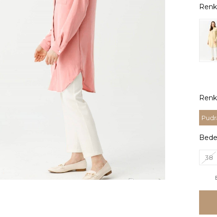
Renk
Pudr
Bed
38