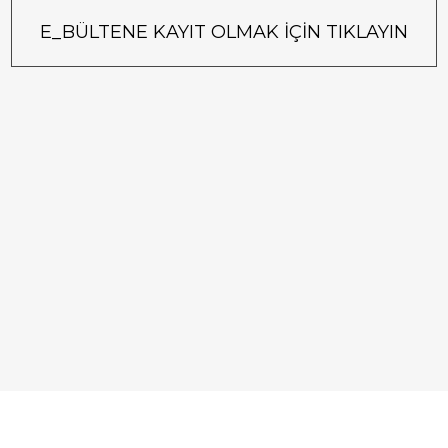
E_BÜLTENE KAYIT OLMAK İÇİN TIKLAYIN
IM
HESABIM
S