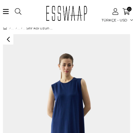
0
TÜRKÇE - USD
Sıfır Kol Uzun İçlik Laci