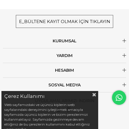
E_BÜLTENE KAYIT OLMAK İÇİN TIKLAYIN
KURUMSAL
YARDIM
HESABIM
SOSYAL MEDYA
Çerez Kullanımı
UYGULAMALARIMIZI İNDİRİN
Web sayfamızdaki ve üçüncü kişilerin web
sayfalarındaki deneyimini iyileştirmek amacıyla
sayfamızda üçüncü kişilerin ve bizim çerezlerimizi
kullanmaktayız. Sayfamızda gezinmeye devam
ettiğiniz de bu çerezlerin kullanımını kabul ettiğiniz