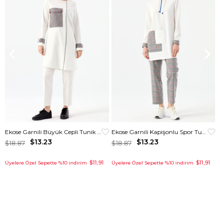
Ekose Garnili Büyük Cepli Tunik Ekru
Ekose Garnili Kapişonlu Spor Tunik Krem
$13.23
$13.23
$18.87
$18.87
$11,91
$11,91
Üyelere Özel Sepette %10 indirim
Üyelere Özel Sepette %10 indirim