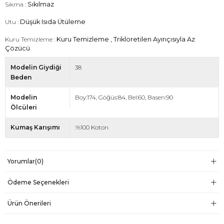
Sıkma :
Sıkılmaz
Utu :
Düşük Isıda Ütüleme
Kuru Temizleme :
Kuru Temizleme , Trikloretilen Ayırıçısıyla Az
Çözücü
Modelin Giydiği
38
Beden
Modelin
Boy:174, Göğüs:84, Bel:60, Basen:90
Ölcüleri
Kumaş Karışımı
:%100 Koton
Yorumlar
(0)
Ödeme Seçenekleri
Ürün Önerileri