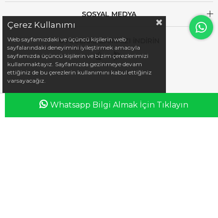
SOSYAL MEDYA
Çerez Kullanımı
Web sayfamızdaki ve üçüncü kişilerin web
UYGULAMALARIMIZI İNDİRİN
sayfalarındaki deneyimini iyileştirmek amacıyla
sayfamızda üçüncü kişilerin ve bizim çerezlerimizi
kullanmaktayız. Sayfamızda gezinmeye devam
ettiğiniz de bu çerezlerin kullanımını kabul ettiğiniz
varsayacağız.
Whatsapp Bilgi Almak İçin Tıklayın
Anasayfa
Favorilerim
Sepetim
Üye Girişi
iletisim@esswaap.com
+90 312 473 00 74
info@esswaap.com
© 2020 esswaap - Tüm Hakları Saklıdır.