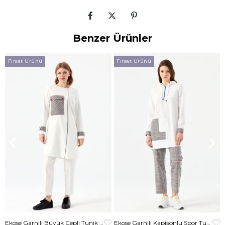
Benzer Ürünler
Fırsat Ürünü
Fırsat Ürünü
Ekose Garnili Büyük Cepli Tunik Ekru
Ekose Garnili Kapişonlu Spor Tunik Krem