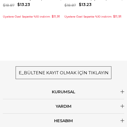
$13.23
$13.23
$18.87
$18.87
$11,91
$11,91
Üyelere Özel Sepette %10 indirim
Üyelere Özel Sepette %10 indirim
E_BÜLTENE KAYIT OLMAK İÇİN TIKLAYIN
KURUMSAL
YARDIM
HESABIM