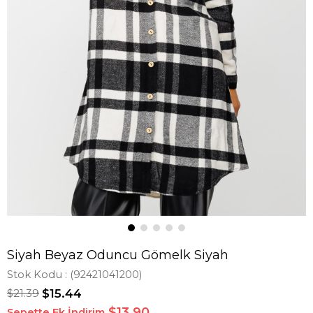
Siyah Beyaz Oduncu Gömelk Siyah
Stok Kodu
(92421041200)
$21.39
$15.44
$13,90
Sepette Ek İndirim