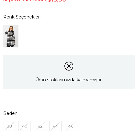
Ürün stoklarımızda kalmamıştır.
Beden
38
40
42
44
46