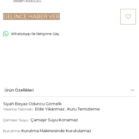
Beden Kılavuzu
GELINCE HABER VER
WhatsApp İle İletişime Geç
Ürün Özellikleri
Siyah Beyaz Oduncu Gömelk
Yıkama Talimati :
Elde Yıkanmaz , Kuru Temizleme
Çamasır Suyu :
Çamaşır Suyu Konamaz
Kurutma:
Kurutma Makinesinde Kurutulamaz