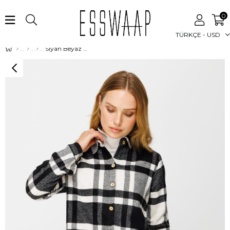
0
TÜRKÇE - USD
Siyah Beyaz Oduncu Gömelk Siyah