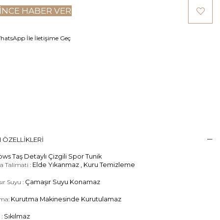
INCE HABER VER
atsApp İle İletişime Geç
 ÖZELLIKLERI
ws Taş Detaylı Çizgili Spor Tunik
 Talimati :
Elde Yıkanmaz , Kuru Temizleme
ır Suyu :
Çamaşır Suyu Konamaz
ma:
Kurutma Makinesinde Kurutulamaz
 :
Sıkılmaz