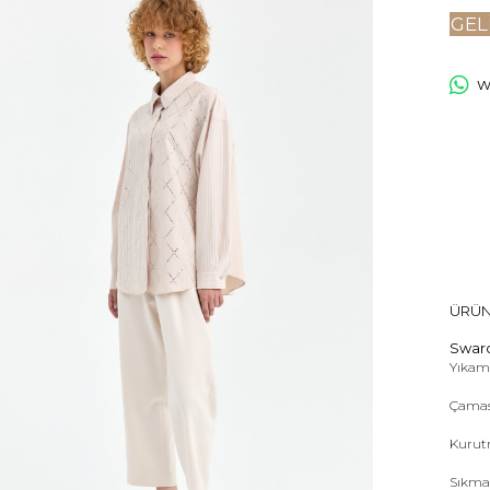
GEL
Wh
ÜRÜN
Swaro
Yıkama
Çamas
Kurut
Sıkma