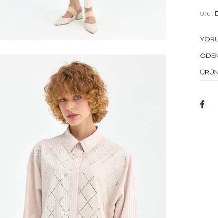
Utu :
D
Kuru 
YOR
Mod
ÖDEM
Bed
ÜRÜN
Mod
Kum