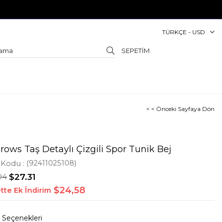
TÜRKÇE - USD
SEPETIM
< < Önceki Sayfaya Dön
ows Taş Detaylı Çizgili Spor Tunik Bej
 Kodu
(92411025108)
04
$27.31
$24,58
tte Ek İndirim