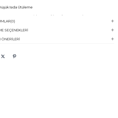
üşük Isıda Ütüleme
Temizleme :
Kuru Temizleme , Trikloretilen Ayırıçısıyla Az Çözücü
UMLAR
(0)
elin Giydiği
38
E SEÇENEKLERI
en
 ÖNERILERI
elin Ölcüleri
Boy:174, Göğüs:82, Bel:62, Basen:93
aş Karışımı
:%95 Polyester %5 Elastan