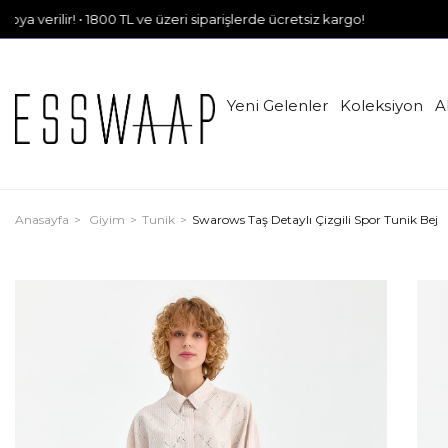
• 1800 TL ve üzeri siparişlerde ücretsiz kargo!
Yeni Gelenler
Koleksiyon
A
Anasayfa
Giyim
Tunik
Swarows Taş Detaylı Çizgili Spor Tunik Bej