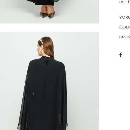
Utu :
D
Kuru 
YOR
Mod
ÖDEM
Bed
ÜRÜN
Mod
Kum