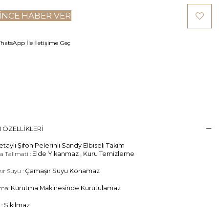
INCE HABER VER
atsApp İle İletişime Geç
 ÖZELLIKLERI
taylı Şifon Pelerinli Sandy Elbiseli Takım
 Talimati :
Elde Yıkanmaz , Kuru Temizleme
ır Suyu :
Çamaşır Suyu Konamaz
ma:
Kurutma Makinesinde Kurutulamaz
 :
Sıkılmaz