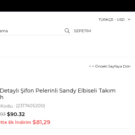
TÜRKÇE - USD
SEPETIM
< < Önceki Sayfaya Dön
Detaylı Şifon Pelerinli Sandy Elbiseli Takım
ah
 Kodu
(2317405200)
.93
$90.32
$81,29
tte Ek İndirim