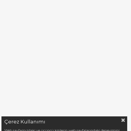
Çerez Kullanımı
Web sayfamızdaki ve üçüncü kişilerin web sayfalarındaki deneyimini