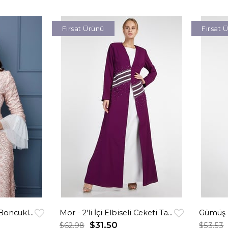
Fırsat Ürünü
Fırsat 
Somon - 2'li Dantelli Boncuklu Abiye Takım
Mor - 2'li İçi Elbiseli Ceketi Taşlı Şeritli Abiye Takım
$31.50
$62.98
$53.53