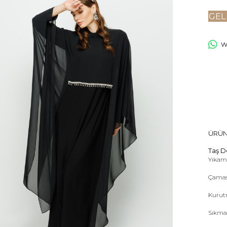
GEL
Wh
ÜRÜN
Taş De
Yıkama
Çamas
Kurut
Sıkma