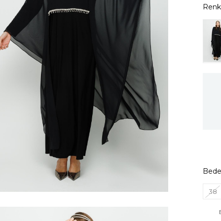
Bed
38