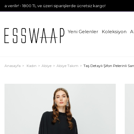
 1800 TL ve üzeri siparişlerde ücretsiz kargo!
Yeni Gelenler
Koleksiyon
A
Anasayfa
Kadın
Abiye
Abiye Takım
Taş Detaylı Şifon Pelerinli Sa