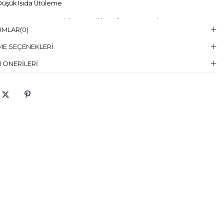
üşük Isıda Ütüleme
Temizleme :
Kuru Temizleme , Trikloretilen Ayırıçısıyla Az Çözücü
UMLAR
(0)
elin Giydiği
38
E SEÇENEKLERI
en
 ÖNERILERI
elin Ölcüleri
Boy:179, Göğüs:85, Bel:60, Basen:90
aş Karışımı
Takım:%100 Polyester