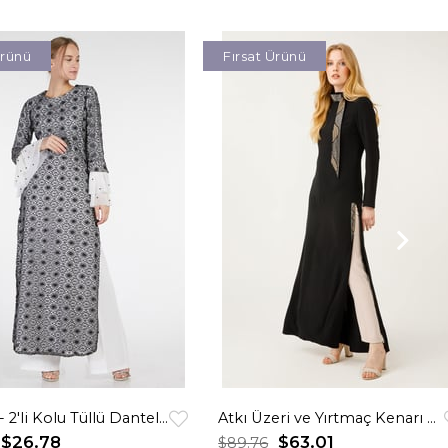
Ürünü
Fırsat Ürünü
Gümüş - 2'li Kolu Tüllü Dantel Elbiseli Pantolonlu Abiye Takım
Atkı Üzeri ve Yırtmaç Kenarı Taş İşli Pantolonlu Şık Takım Taş
$26.78
$63.01
$89.76