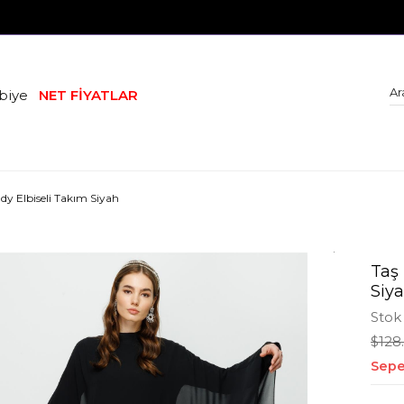
biye
NET FİYATLAR
ndy Elbiseli Takım Siyah
Taş 
Siy
Stok
$128
Sepe