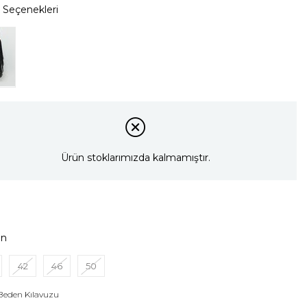
Ürün stoklarımızda kalmamıştır.
en
42
46
50
Beden Kılavuzu