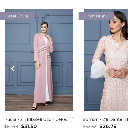
Fırsat Ürünü
Fırsat Ürünü
Pudra - 2'li Elbiseli Uzun Ceketli Taşlı Abiye Takım
$31.50
$26.78
$62.98
$53.53