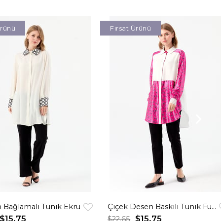
Ürünü
Fırsat Ürünü
 Bağlamalı Tunik Ekru
Çiçek Desen Baskılı Tunik Fuşya
$15.75
$15.75
$22.65