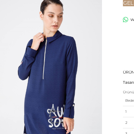
GEL
Wh
ÜRÜN
Tasar
Ürünü
Bed
1
2
3