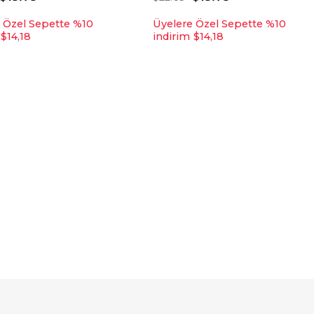
 Özel Sepette %10
Üyelere Özel Sepette %10
$14,18
indirim
$14,18