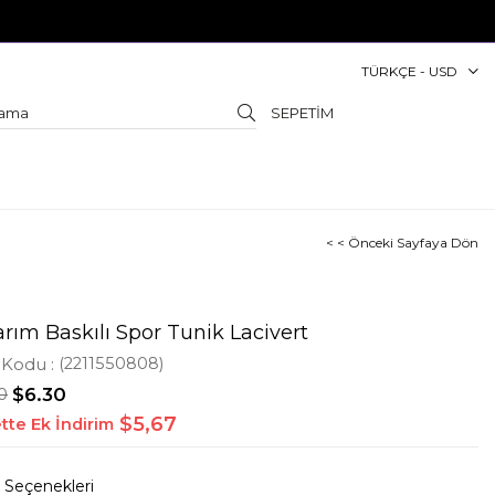
TÜRKÇE - USD
SEPETIM
< < Önceki Sayfaya Dön
rım Baskılı Spor Tunik Lacivert
 Kodu
(2211550808)
0
$6.30
$5,67
tte Ek İndirim