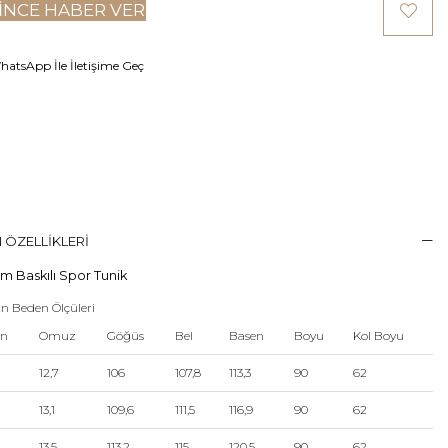
INCE HABER VER
atsApp İle İletişime Geç
 ÖZELLIKLERI
ım Baskılı Spor Tunik
n Beden Ölçüleri
en
Omuz
Göğüs
Bel
Basen
Boyu
Kol Boyu
12,7
106
107,8
113,3
90
62
13,1
109,6
111,5
116,9
90
62
13,5
113,2
115
120,5
90
62