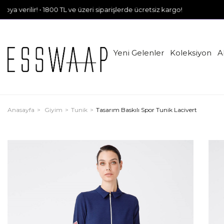
 • 1800 TL ve üzeri siparişlerde ücretsiz kargo!
Yeni Gelenler
Koleksiyon
A
Anasayfa
Giyim
Tunik
Tasarım Baskılı Spor Tunik Lacivert