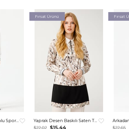
Fırsat Ürünü
Fırsat 
Ekose Garnili Kapişonlu Spor Tunik Krem
Yaprak Desen Baskılı Saten Tunik Bej
Arkadan
$15.44
$22.02
$22.65