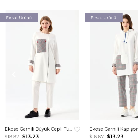
Fırsat Ürünü
Fırsat Ürünü
Ekose Garnili Büyük Cepli Tunik Ekru
$13.23
$13.23
$18.87
$18.87