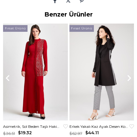
Benzer Ürünler
Fırsat Ürünü
Fırsat Ürünü
Asimetrik, Sol Beden Taşlı Hakim Yakalı Elbise Kırmızı
Erkek Yakalı Kaz Ayak Desen Kombinli Pantolon Ceket Takım Siyah
$19.32
$44.11
$36.51
$62.97