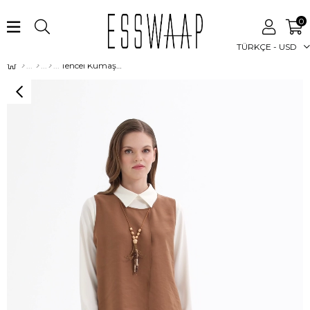
0
TÜRKÇE - USD
Tencel Kumaş Üçlü Takım Kolyeli Kahve