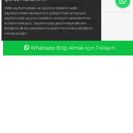
SOSYAL MEDYA
Web sayfamızdaki ve üçüncü kişilerin web
sayfalarındaki deneyimini iyileştirmek amacıyla
sayfamızda üçüncü kişilerin ve bizim çerezlerimizi
UYGULAMALARIMIZI İNDİRİN
kullanmaktayız. Sayfamızda gezinmeye devam
ettiğiniz de bu çerezlerin kullanımını kabul ettiğiniz
varsayacağız.
Whatsapp Bilgi Almak İçin Tıklayın
Anasayfa
Favorilerim
Sepetim
Üye Girişi
iletisim@esswaap.com
+90 312 473 00 74
info@esswaap.com
© 2020 esswaap - Tüm Hakları Saklıdır.