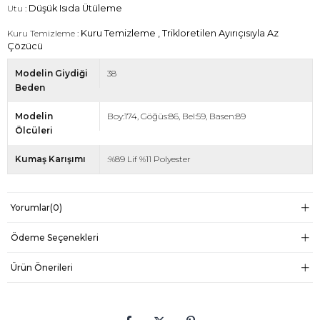
Utu :
Düşük Isıda Ütüleme
Kuru Temizleme :
Kuru Temizleme , Trikloretilen Ayırıçısıyla Az
Çözücü
Modelin Giydiği
38
Beden
Modelin
Boy:174, Göğüs:86, Bel:59, Basen:89
Ölcüleri
Kumaş Karışımı
:%89 Lif %11 Polyester
Yorumlar
(0)
Ödeme Seçenekleri
Ürün Önerileri