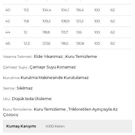
40
11,5
104,4
104,1
116,4
100
62
42
11,8
109,2
108,9
121,2
100
62
44
12
118,8
113,7
126
100
62
46
12,3
123,6
118,5
130,8
100
62
Yıkama Talimati :
Elde Yıkanmaz , Kuru Temizleme
Çamasır Suyu :
Çamaşır Suyu Konamaz
Kurutma:
Kurutma Makinesinde Kurutulamaz
Sıkma :
Sıkılmaz
Utu :
Düşük Isıda Ütüleme
Kuru Temizleme :
Kuru Temizleme , Trikloretilen Ayırıçısıyla Az
Çözücü
Kumaş Karışımı
:%100 Keten