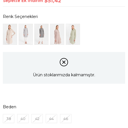
$51,42
Sepette Ek İndirim
Ürün stoklarımızda kalmamıştır.
Beden
38
40
42
44
46