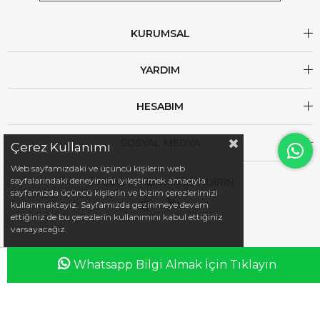
KURUMSAL
YARDIM
HESABIM
SOSYAL MEDYA
Çerez Kullanımı
Web sayfamızdaki ve üçüncü kişilerin web
sayfalarındaki deneyimini iyileştirmek amacıyla
UYGULAMALARIMIZI İNDİRİN
sayfamızda üçüncü kişilerin ve bizim çerezlerimizi
kullanmaktayız. Sayfamızda gezinmeye devam
ettiğiniz de bu çerezlerin kullanımını kabul ettiğiniz
varsayacağız.
Whatsapp Bilgi Almak İçin Tıklayın
Anasayfa
Favorilerim
Sepetim
Üye Girişi
iletisim@esswaap.com
+90 312 473 00 74