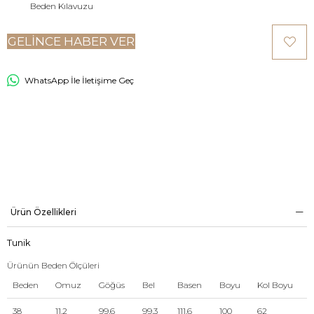
Beden Kılavuzu
GELINCE HABER VER
WhatsApp İle İletişime Geç
Ürün Özellikleri
Tunik
Ürünün Beden Ölçüleri
Beden
Omuz
Göğüs
Bel
Basen
Boyu
Kol Boyu
38
11,2
99,6
99,3
111,6
100
62