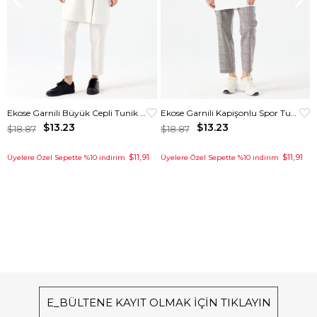
Ekose Garnili Büyük Cepli Tunik Ekru
Ekose Garnili Kapişonlu Spor Tunik Krem
$13.23
$13.23
$18.87
$18.87
$11,91
$11,91
Üyelere Özel Sepette %10 indirim
Üyelere Özel Sepette %10 indirim
E_BÜLTENE KAYIT OLMAK İÇİN TIKLAYIN