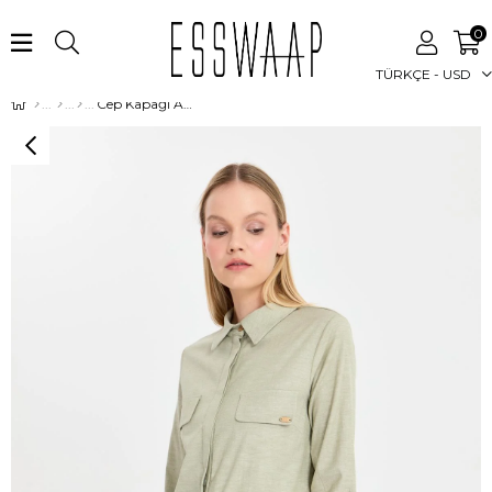
0
TÜRKÇE - USD
Cep Kapağı Aksesuarlı Tunik Haki