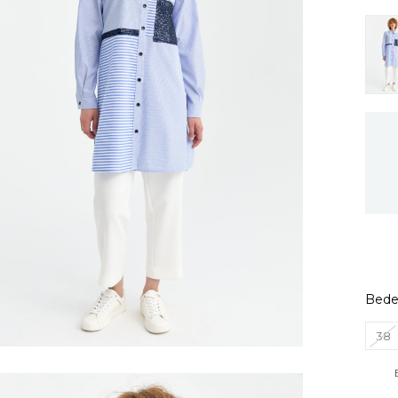
Bed
38