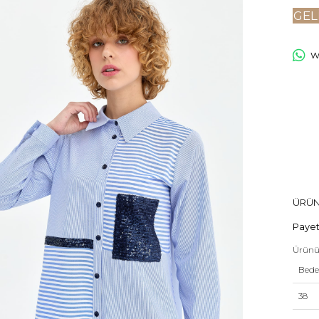
GEL
Wh
ÜRÜN
Payet 
Ürünü
Bed
38