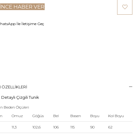
INCE HABER VER
atsApp İle İletişime Geç
 ÖZELLIKLERI
Detaylı Çizgili Tunik
n Beden Ölçüleri
en
Omuz
Göğüs
Bel
Basen
Boyu
Kol Boyu
11,3
102,6
106
115
90
62