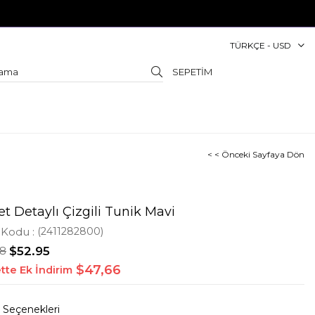
TÜRKÇE - USD
SEPETIM
< < Önceki Sayfaya Dön
t Detaylı Çizgili Tunik Mavi
 Kodu
(2411282800)
18
$52.95
$47,66
tte Ek İndirim