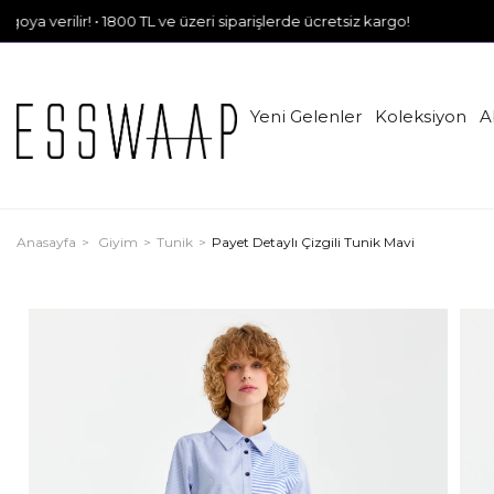
r! • 1800 TL ve üzeri siparişlerde ücretsiz kargo!
Yeni Gelenler
Koleksiyon
A
Anasayfa
Giyim
Tunik
Payet Detaylı Çizgili Tunik Mavi