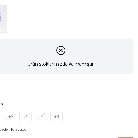
Ürün stoklarımızda kalmamıştır.
en
40
42
44
46
Beden Kılavuzu