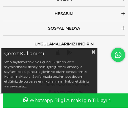
HESABIM
SOSYAL MEDYA
UYGULAMALARIMIZI İNDİRİN
Çerez Kullanımı
Web sayfamızdaki ve üçüncü kişilerin web
sayfalarındaki deneyimini iyileştirmek amacıyla
sayfamızda üçüncü kişilerin ve bizim çerezlerimizi
kullanmaktayız. Sayfamızda gezinmeye devam
ettiğiniz de bu çerezlerin kullanımını kabul ettiğiniz
iletisim@esswaap.com
varsayacağız.
+90 312 473 00 74
Whatsapp Bilgi Almak İçin Tıklayın
Anasayfa
Favorilerim
Sepetim
Üye Girişi
info@esswaap.com
© 2020 esswaap - Tüm Hakları Saklıdır.