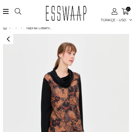
0
TÜRKÇE - USD
Yaprak Desenli Degaje Yaka Tunik Siyah