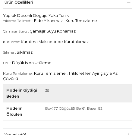
Ürün Özellikleri
Yaprak Desenli Degaje Yaka Tunik
Yıkama Talimati :
Elde Yıkanmaz , Kuru Temizleme
Çamasır Suyu :
Çamaşır Suyu Konamaz
Kurutma:
Kurutma Makinesinde Kurutulamaz
Sıkma :
Sıkılmaz
Utu :
Düşük Isıda Ütüleme
Kuru Temizleme :
Kuru Temizleme , Trikloretilen Ayırıçısıyla Az
Çözücü
Modelin Giydiği
38
Beden
Modelin
Boy:177, Göğüs:85, Bel:61, Basen:92
Ölcüleri
Yorumlar
(0)