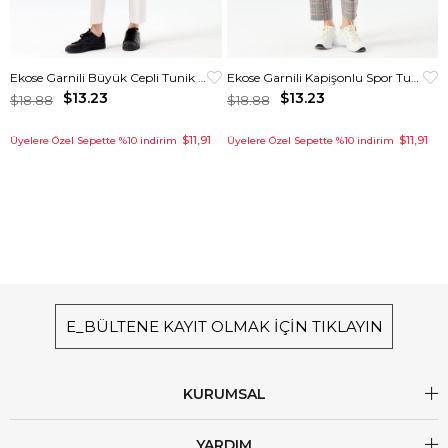
Ekose Garnili Büyük Cepli Tunik Ekru
Ekose Garnili Kapişonlu Spor Tunik Krem
$13.23
$13.23
$18.88
$18.88
$11,91
$11,91
Üyelere Özel Sepette %10 indirim
Üyelere Özel Sepette %10 indirim
E_BÜLTENE KAYIT OLMAK İÇİN TIKLAYIN
KURUMSAL
YARDIM