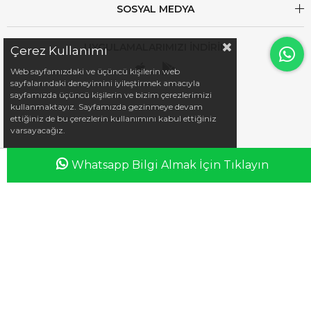
SOSYAL MEDYA
UYGULAMALARIMIZI İNDİRİN
Çerez Kullanımı
Web sayfamızdaki ve üçüncü kişilerin web
sayfalarındaki deneyimini iyileştirmek amacıyla
sayfamızda üçüncü kişilerin ve bizim çerezlerimizi
kullanmaktayız. Sayfamızda gezinmeye devam
ettiğiniz de bu çerezlerin kullanımını kabul ettiğiniz
varsayacağız.
iletisim@esswaap.com
Whatsapp Bilgi Almak İçin Tıklayın
Anasayfa
Favorilerim
Sepetim
Üye Girişi
+90 312 473 00 74
info@esswaap.com
© 2020 esswaap - Tüm Hakları Saklıdır.