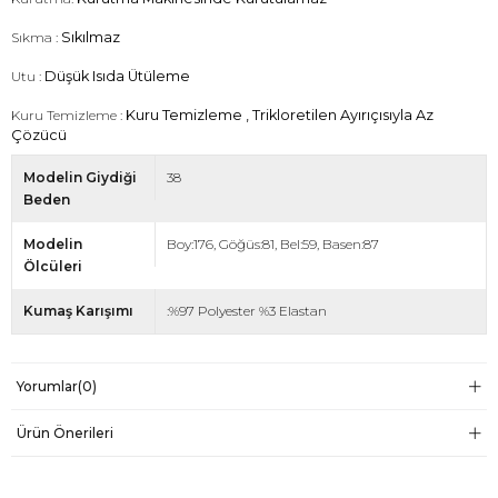
Sıkma :
Sıkılmaz
Utu :
Düşük Isıda Ütüleme
Kuru Temizleme :
Kuru Temizleme , Trikloretilen Ayırıçısıyla Az
Çözücü
Modelin Giydiği
38
Beden
Modelin
Boy:176, Göğüs:81, Bel:59, Basen:87
Ölcüleri
Kumaş Karışımı
:%97 Polyester %3 Elastan
Yorumlar
(0)
Ürün Önerileri