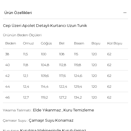
Ürün Özellikleri
Cep Üzeri Apolet Detaylı Kurtarıcı Uzun Tunik
Ürünün Beden Ölçüleri
Beden
Omuz
Göğüs
Bel
Basen
Boyu
Kol Boyu
38
11,5
100
108
115
120
62
40
11,8
104,8
112,8
119,8
120
62
42
12,1
109,6
117,6
124,6
120
62
44
12,4
114,4
122,4
129,4
120
62
46
12,7
119,2
127,2
134,2
120
62
Yıkama Talimati :
Elde Yıkanmaz , Kuru Temizleme
Çamasır Suyu :
Çamaşır Suyu Konamaz
Kurutma:
Kurutma Makinesinde Kurutulamaz