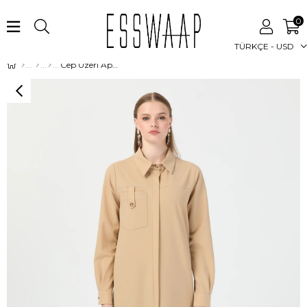
0
TÜRKÇE - USD
Cep Üzeri Apolet Detaylı Kurtarıcı Uzun Tunik Taş