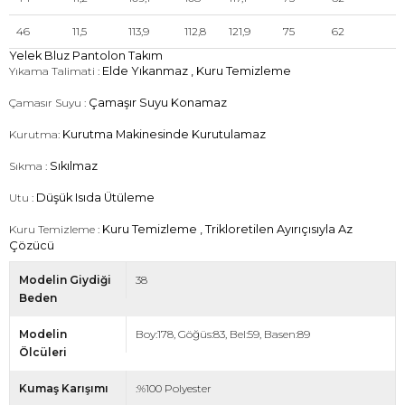
46
11,5
113,9
112,8
121,9
75
62
Yelek Bluz Pantolon Takım
Yıkama Talimati :
Elde Yıkanmaz , Kuru Temizleme
Çamasır Suyu :
Çamaşır Suyu Konamaz
Kurutma:
Kurutma Makinesinde Kurutulamaz
Sıkma :
Sıkılmaz
Utu :
Düşük Isıda Ütüleme
Kuru Temizleme :
Kuru Temizleme , Trikloretilen Ayırıçısıyla Az
Çözücü
Modelin Giydiği
38
Beden
Modelin
Boy:178, Göğüs:83, Bel:59, Basen:89
Ölcüleri
Kumaş Karışımı
:%100 Polyester