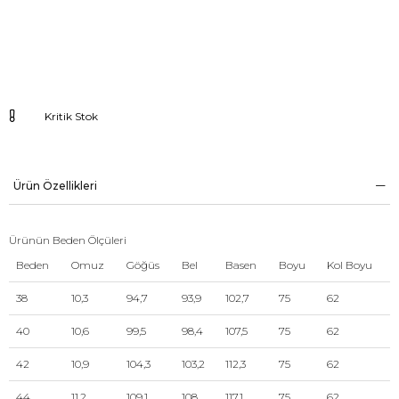
Kritik Stok
Ürün Özellikleri
Ürünün Beden Ölçüleri
Beden
Omuz
Göğüs
Bel
Basen
Boyu
Kol Boyu
38
10,3
94,7
93,9
102,7
75
62
40
10,6
99,5
98,4
107,5
75
62
42
10,9
104,3
103,2
112,3
75
62
44
11,2
109,1
108
117,1
75
62