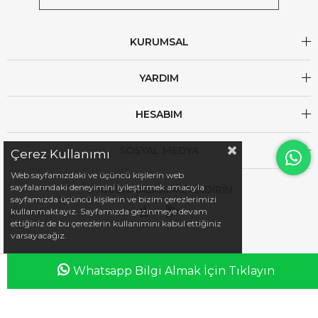
KURUMSAL
YARDIM
HESABIM
SOSYAL MEDYA
Çerez Kullanımı
Web sayfamızdaki ve üçüncü kişilerin web
sayfalarındaki deneyimini iyileştirmek amacıyla
UYGULAMALARIMIZI İNDİRİN
sayfamızda üçüncü kişilerin ve bizim çerezlerimizi
kullanmaktayız. Sayfamızda gezinmeye devam
ettiğiniz de bu çerezlerin kullanımını kabul ettiğiniz
varsayacağız.
Whatsapp Bilgi Almak İçin Tıklayın
Anasayfa
Favorilerim
Sepetim
Üye Girişi
iletisim@esswaap.com