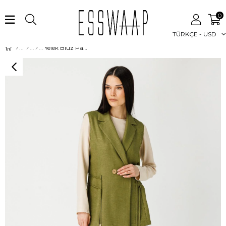
0
TÜRKÇE - USD
Yelek Bluz Pantolon Takım Haki