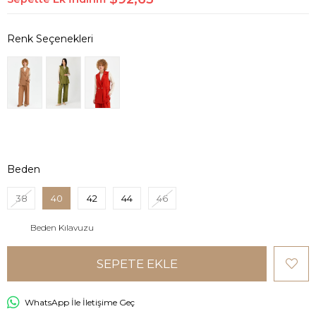
Beden
38
40
42
44
46
Beden Kılavuzu
WhatsApp İle İletişime Geç