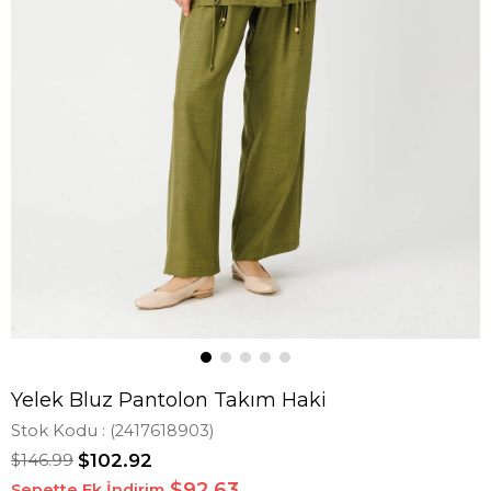
Yelek Bluz Pantolon Takım Haki
Stok Kodu
(2417618903)
$146.99
$102.92
$92,63
Sepette Ek İndirim