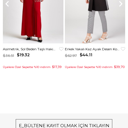
Asimetrik, Sol Beden Taşlı Hakim Yakalı Elbise Kırmızı
Erkek Yakalı Kaz Ayak Desen Kombinli Pantolon Ceket Takım Siyah
$19.32
$44.11
$36.51
$62.97
$17,39
$39,70
Üyelere Özel Sepette %10 indirim
Üyelere Özel Sepette %10 indirim
E_BÜLTENE KAYIT OLMAK İÇİN TIKLAYIN