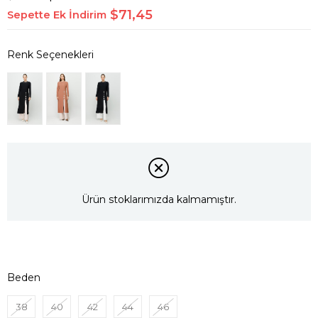
$71,45
Sepette Ek İndirim
Ürün stoklarımızda kalmamıştır.
Beden
38
40
42
44
46