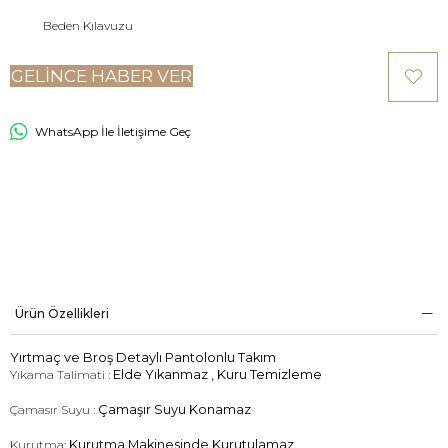
Beden Kılavuzu
GELINCE HABER VER
WhatsApp İle İletişime Geç
Ürün Özellikleri
Yırtmaç ve Broş Detaylı Pantolonlu Takım
Yıkama Talimati :
Elde Yıkanmaz , Kuru Temizleme
Çamasır Suyu :
Çamaşır Suyu Konamaz
Kurutma:
Kurutma Makinesinde Kurutulamaz