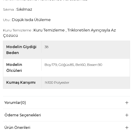
Sıkma :
Sıkılmaz
Utu :
Düşük Isıda Ütüleme
Kuru Temizleme :
Kuru Temizleme , Trikloretilen Ayırıçısıyla Az
Çözücü
Modelin Giydiği
38
Beden
Modelin
Boy:179, Göğüs:85, Bel:60, Basen:90
Ölcüleri
Kumaş Karışımı
:%100 Polyester
Yorumlar
(0)
Ödeme Seçenekleri
Ürün Önerileri