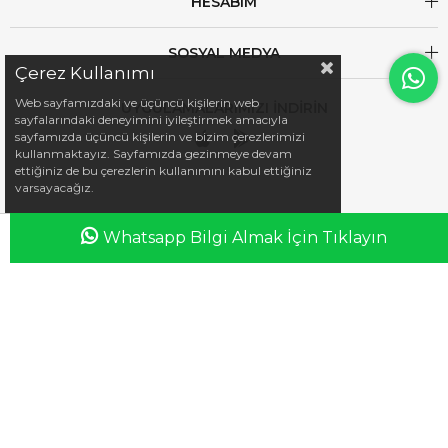
HESABIM
SOSYAL MEDYA
Çerez Kullanımı
Web sayfamızdaki ve üçüncü kişilerin web
UYGULAMALARIMIZI İNDİRİN
sayfalarındaki deneyimini iyileştirmek amacıyla
sayfamızda üçüncü kişilerin ve bizim çerezlerimizi
kullanmaktayız. Sayfamızda gezinmeye devam
ettiğiniz de bu çerezlerin kullanımını kabul ettiğiniz
varsayacağız.
Whatsapp Bilgi Almak İçin Tıklayın
Anasayfa
Favorilerim
Sepetim
Üye Girişi
iletisim@esswaap.com
+90 312 473 00 74
info@esswaap.com
© 2020 esswaap - Tüm Hakları Saklıdır.