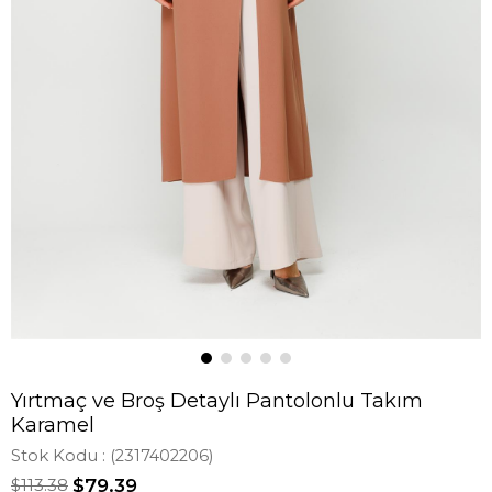
Yırtmaç ve Broş Detaylı Pantolonlu Takım
Karamel
Stok Kodu
(2317402206)
$113.38
$79.39