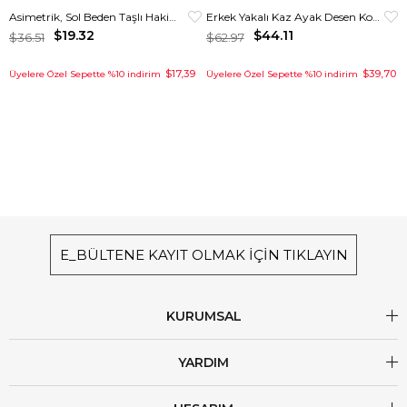
Asimetrik, Sol Beden Taşlı Hakim Yakalı Elbise Kırmızı
Erkek Yakalı Kaz Ayak Desen Kombinli Pantolon Ceket Takım Siyah
$19.32
$44.11
$36.51
$62.97
$17,39
$39,70
Üyelere Özel Sepette %10 indirim
Üyelere Özel Sepette %10 indirim
E_BÜLTENE KAYIT OLMAK İÇİN TIKLAYIN
KURUMSAL
YARDIM