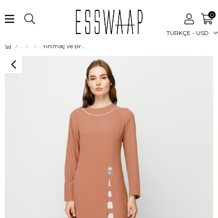
0
TÜRKÇE - USD
Yırtmaç ve Broş Detaylı Pantolonlu Takım Karamel