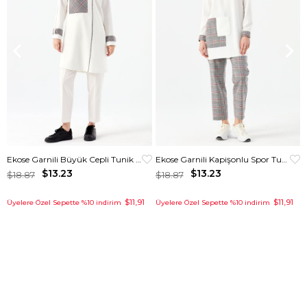
Ekose Garnili Büyük Cepli Tunik Ekru
Ekose Garnili Kapişonlu Spor Tunik Krem
$13.23
$13.23
$18.87
$18.87
$11,91
$11,91
Üyelere Özel Sepette %10 indirim
Üyelere Özel Sepette %10 indirim