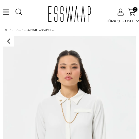
0
TÜRKÇE - USD
Zincir Detaylı Gömlek Ekru