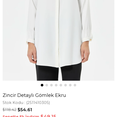
Zincir Detaylı Gömlek Ekru
Stok Kodu
(2511410305)
$118.42
$54.61
$49,15
Sepette Ek İndirim