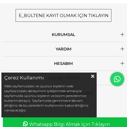
E_BÜLTENE KAYIT OLMAK İÇİN TIKLAYIN
KURUMSAL
YARDIM
HESABIM
Çerez Kullanımı
SOSYAL MEDYA
Web sayfamızdaki ve üçüncü kişilerin web
sayfalarındaki deneyimini iyileştirmek amacıyla
UYGULAMALARIMIZI İNDİRİN
sayfamızda üçüncü kişilerin ve bizim çerezlerimizi
kullanmaktayız. Sayfamızda gezinmeye devam
ettiğiniz de bu çerezlerin kullanımını kabul ettiğiniz
varsayacağız.
Whatsapp Bilgi Almak İçin Tıklayın