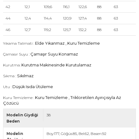
42
12,1
109,6
116,1
122,6
88
63
44
12,4
114,4
120,9
127,4
88
63
46
12,7
119,2
125,7
132,2
88
63
Yıkama Talimati :
Elde Yıkanmaz , Kuru Temizleme
Çamasır Suyu :
Çamaşır Suyu Konamaz
Kurutma:
Kurutma Makinesinde Kurutulamaz
Sıkma :
Sıkılmaz
Utu :
Düşük Isıda Ütüleme
Kuru Temizleme :
Kuru Temizleme , Trikloretilen Ayırıçısıyla Az
Çözücü
Modelin Giydiği
38
Beden
Modelin
Boy:177, Göğüs:85, Bel:62, Basen:92