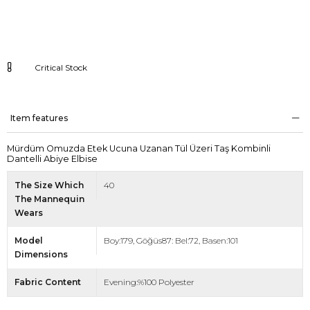
Critical Stock
Item features
Mürdüm Omuzda Etek Ucuna Uzanan Tül Üzeri Taş Kombinli
Dantelli Abiye Elbise
The Size Which
40
The Mannequin
Wears
Model
Boy:179, Göğüs87: Bel:72, Basen:101
Dimensions
Fabric Content
Evening:%100 Polyester