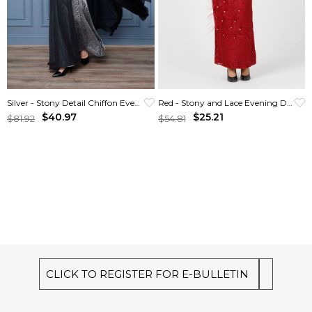
Silver - Stony Detail Chiffon Evening Gown
Red - Stony and Lace Evening Dress
$40.97
$25.21
$81.92
$54.81
CLICK TO REGISTER FOR E-BULLETIN