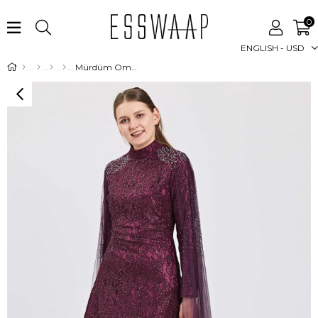
0
ENGLISH - USD
Mürdüm Omuzda Etek Ucuna Uzanan Tül Üzeri Taş Kombinli Dantelli Abiye Elbise